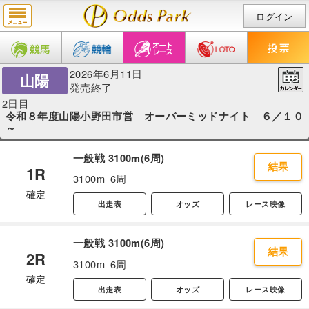
ログイン
2026年6月11日
山陽
発売終了
2日目
令和８年度山陽小野田市営 オーバーミッドナイト ６／１０
～
一般戦 3100m(6周)
結果
1R
3100m
6周
確定
出走表
オッズ
レース映像
一般戦 3100m(6周)
結果
2R
3100m
6周
確定
出走表
オッズ
レース映像