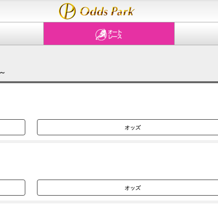
～
オッズ
オッズ