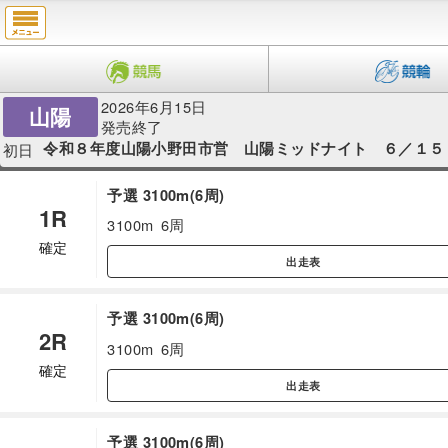
2026年6月15日
山陽
発売終了
令和８年度山陽小野田市営 山陽ミッドナイト ６／１５
初日
予選 3100m(6周)
1R
3100m
6周
確定
出走表
予選 3100m(6周)
2R
3100m
6周
確定
出走表
予選 3100m(6周)