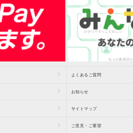
よくあるご質問
お知らせ
サイトマップ
ご意見・ご要望