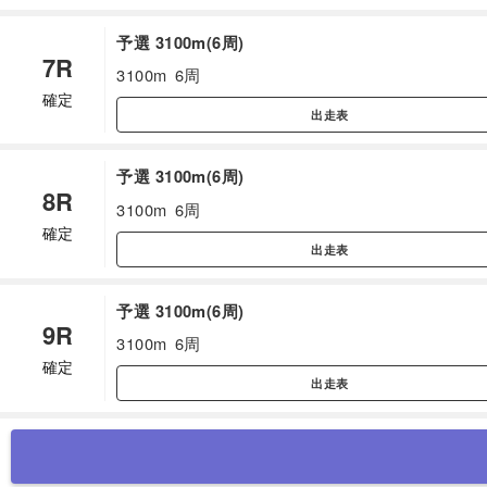
予選 3100m(6周)
7R
3100m
6周
確定
出走表
予選 3100m(6周)
8R
3100m
6周
確定
出走表
予選 3100m(6周)
9R
3100m
6周
確定
出走表