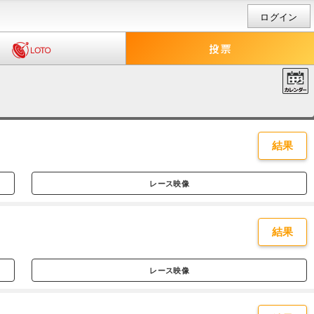
ログイン
結果
レース映像
結果
レース映像