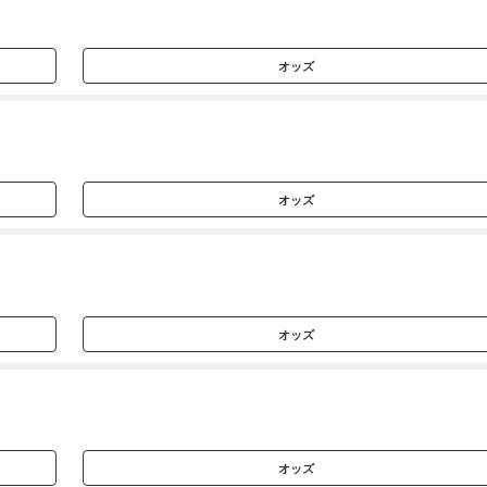
オッズ
オッズ
オッズ
オッズ