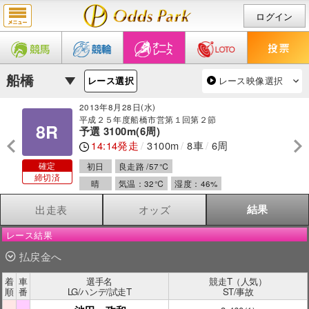
ログイン
レース映像選択
レース選択
2013年8月28日(水)
平成２５年度船橋市営第１回第２節
8R
予選 3100m(6周)
14:14発走
3100m
8車
6周
確定
初日
良走路 /57℃
締切済
晴
気温：32℃
湿度：46%
出走表
オッズ
結果
レース結果
払戻金へ
着
車
選手名
競走T（人気）
順
番
LG/ハンデ/試走T
ST/事故