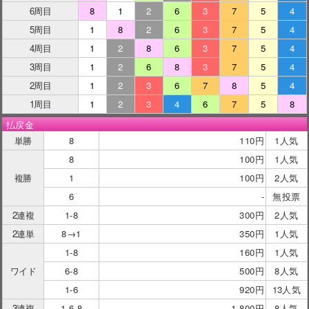
6周目
8
1
2
6
3
7
5
4
5周目
1
8
2
6
3
7
5
4
4周目
1
2
8
6
3
7
5
4
3周目
1
2
6
8
3
7
5
4
2周目
1
2
3
6
7
8
5
4
1周目
1
2
3
4
6
7
5
8
払戻金
単勝
8
110円
1人気
8
100円
1人気
複勝
1
100円
2人気
6
-
無投票
2連複
1-8
300円
2人気
2連単
8→1
350円
1人気
1-8
160円
1人気
ワイド
6-8
500円
8人気
1-6
920円
13人気
3連複
1-6-8
1,800円
8人気