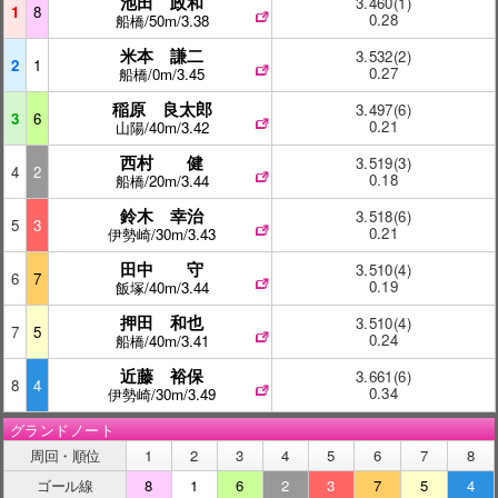
池田 政和
3.460(1)
1
8
0.28
船橋/50m/3.38
米本 謙二
3.532(2)
2
1
0.27
船橋/0m/3.45
稲原 良太郎
3.497(6)
3
6
0.21
山陽/40m/3.42
西村 健
3.519(3)
4
2
0.18
船橋/20m/3.44
鈴木 幸治
3.518(6)
5
3
0.21
伊勢崎/30m/3.43
田中 守
3.510(4)
6
7
0.19
飯塚/40m/3.44
押田 和也
3.510(4)
7
5
0.24
船橋/40m/3.41
近藤 裕保
3.661(6)
8
4
0.34
伊勢崎/30m/3.49
グランドノート
周回・順位
1
2
3
4
5
6
7
8
ゴール線
8
1
6
2
3
7
5
4