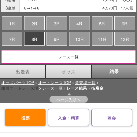
3連単
8→1→6
4,370円
17人気
1R
2R
3R
4R
5R
6R
7R
8R
9R
10R
11R
12R
レース一覧
出走表
オッズ
結果
オッズパークTOP
オートレースTOP
発売場一覧
船橋オートレース場
レース一覧
レース結果・払戻金
ページ先頭へ
投票
入金・精算
照会