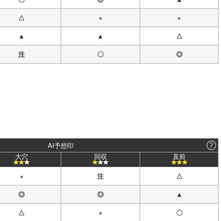
△
×
×
▲
▲
△
注
〇
◎
AI予想印
大穴
回収
直前
×
注
△
◎
◎
▲
△
×
〇