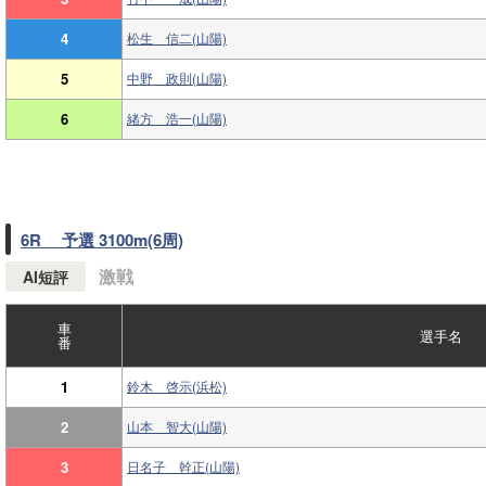
4
松生 信二(山陽)
5
中野 政則(山陽)
6
緒方 浩一(山陽)
6R 予選 3100m(6周)
激戦
AI短評
車
選手名
番
1
鈴木 啓示(浜松)
2
山本 智大(山陽)
3
日名子 幹正(山陽)