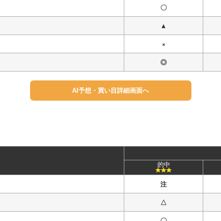
〇
▲
×
◎
AI予想・買い目
詳細画面へ
的中
注
△
〇