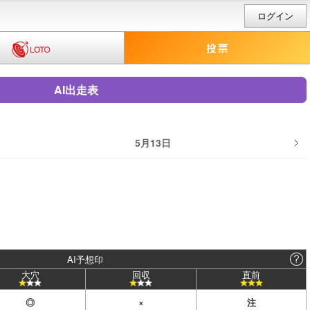
ログイン
AI出走表
5月13日
AI予想印
大穴
回収
直前
◎
×
注