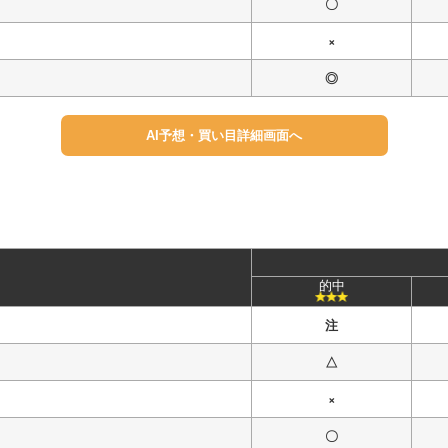
〇
×
◎
AI予想・買い目
詳細画面へ
的中
注
△
×
〇