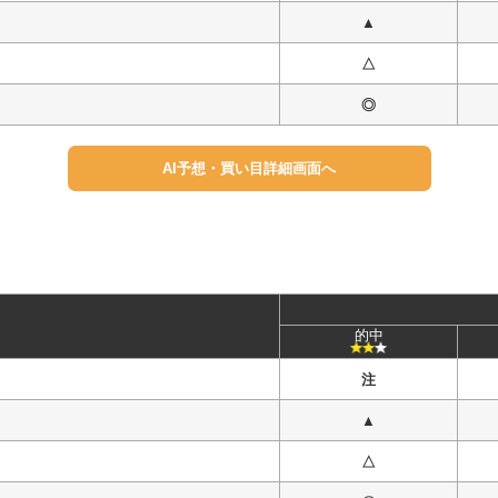
▲
△
◎
AI予想・買い目
詳細画面へ
的中
注
▲
△