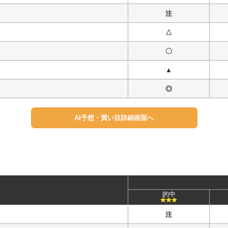
注
△
〇
▲
◎
AI予想・買い目
詳細画面へ
的中
注