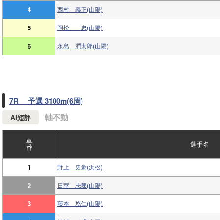
4
西村 義正(山陽)
5
岡松 忠(山陽)
6
永島 潤太郎(山陽)
7R 予選 3100m(6周)
軸不動
AI短評
車
選手名
番
1
野上 史豪(浜松)
2
日室 志郎(山陽)
3
藤本 悠仁(山陽)