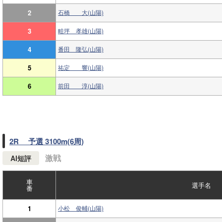
2
石橋 大(山陽)
3
畦坪 孝雄(山陽)
4
番田 隆弘(山陽)
5
祐定 響(山陽)
6
前田 淳(山陽)
2R 予選 3100m(6周)
激戦
AI短評
車
選手名
番
1
小松 俊輔(山陽)