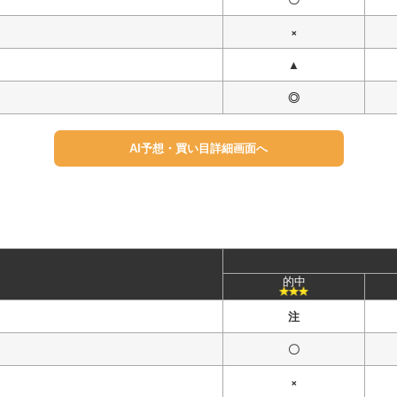
×
▲
◎
AI予想・買い目
詳細画面へ
的中
注
〇
×