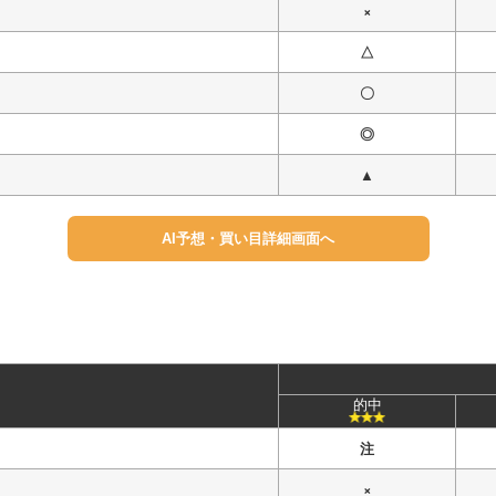
×
△
〇
◎
▲
AI予想・買い目
詳細画面へ
的中
注
×