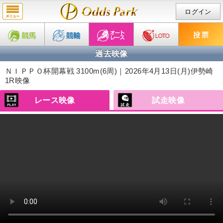
ログイン
過去映像
ＮＩＰＰＯ杯開幕戦 3100m(6周)｜2026年4月13日(月)
伊勢崎
1R映像
レース映像
試走映像