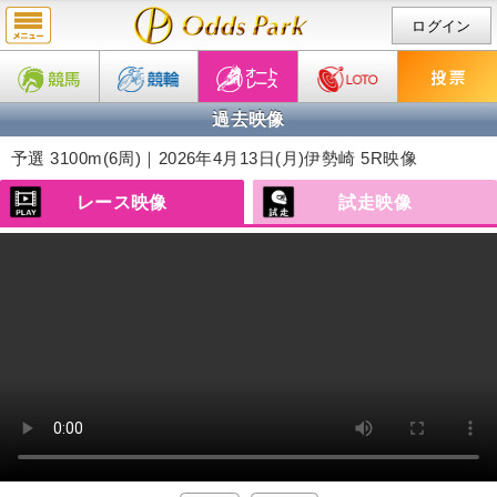
ログイン
過去映像
予選 3100m(6周)｜2026年4月13日(月)
伊勢崎 5R映像
レース映像
試走映像