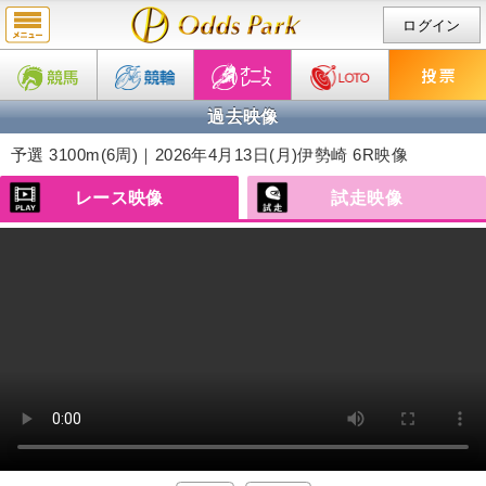
ログイン
過去映像
予選 3100m(6周)｜2026年4月13日(月)
伊勢崎 6R映像
レース映像
試走映像