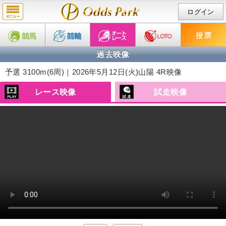
ログイン
過去映像
予選 3100m(6周)｜2026年5月12日(火)
山陽 4R映像
レース映像
試走映像