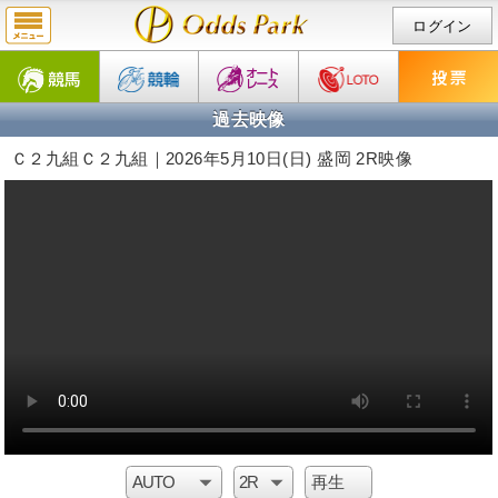
ログイン
過去映像
Ｃ２九組Ｃ２九組｜2026年5月10日(日) 盛岡 2R映像