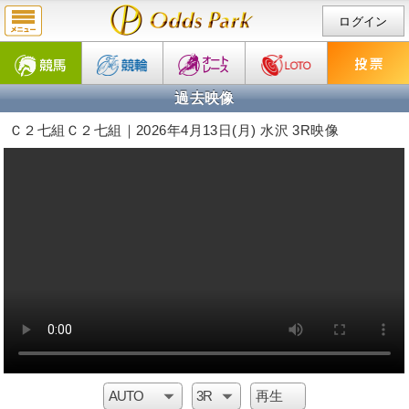
ログイン
過去映像
Ｃ２七組Ｃ２七組｜2026年4月13日(月) 水沢 3R映像