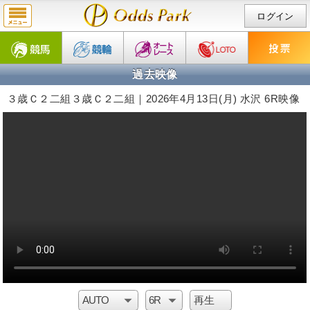
ログイン
過去映像
３歳Ｃ２二組３歳Ｃ２二組｜2026年4月13日(月) 水沢 6R映像