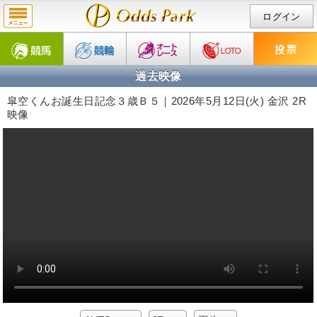
ログイン
過去映像
皐空くんお誕生日記念３歳Ｂ５｜2026年5月12日(火) 金沢 2R
映像