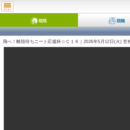
飛べ！離陸待ちニート応援杯☆Ｃ１６｜2026年5月12日(火) 笠松