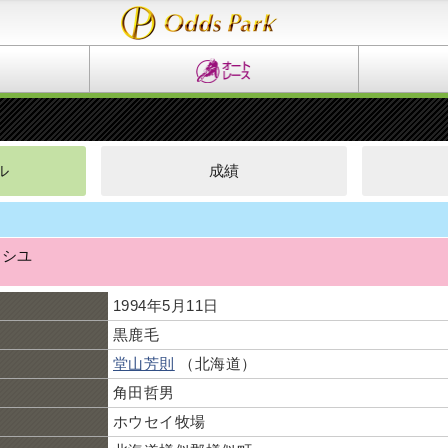
ル
成績
ツシユ
1994年5月11日
黒鹿毛
堂山芳則
（北海道）
角田哲男
ホウセイ牧場