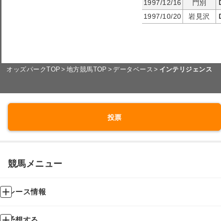
1997/12/16
門別
1997/10/20
岩見沢
オッズパークTOP
地方競馬TOP
データベース
インテリジェンス
投票
競馬メニュー
レース情報
予想する