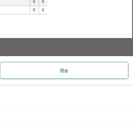
6
6
8
6
照会