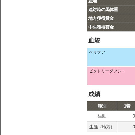
産地
連対時の馬体重
地方獲得賞金
中央獲得賞金
血統
ベリフア
ビクトリーダツシユ
成績
種別
1着
生涯
0
生涯（地方）
0