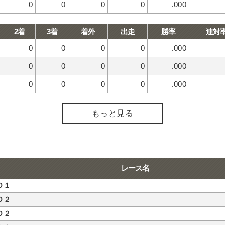
0
0
0
0
.000
2着
3着
着外
出走
勝率
連対
0
0
0
0
.000
0
0
0
0
.000
0
0
0
0
.000
もっと見る
レース名
Ｄ１
Ｄ２
Ｄ２