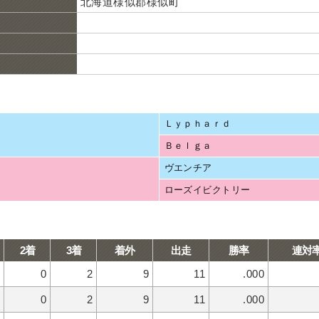
北海道様似郡様似町
Ｌｙｐｈａｒｄ
Ｂｅｌｇａ
ヴエンチア
ローズイビクトリー
2着
3着
着外
出走
勝率
連対
0
2
9
11
.000
0
2
9
11
.000