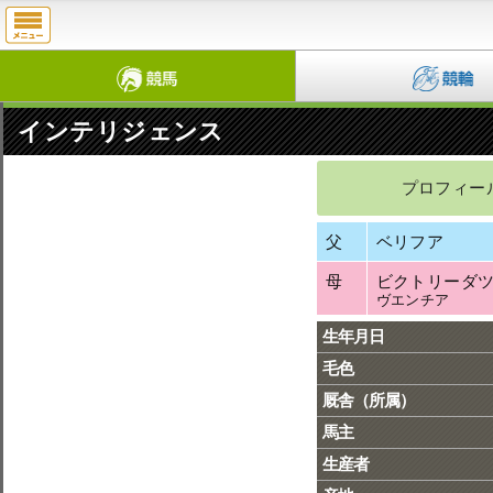
インテリジェンス
プロフィー
父
ベリフア
母
ビクトリーダ
ヴエンチア
生年月日
毛色
厩舎（所属）
馬主
生産者