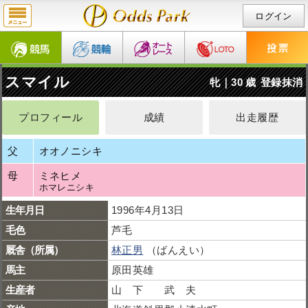
ログイン
スマイル
牝｜30 歳
登録抹消
プロフィール
成績
出走履歴
父
オオノニシキ
母
ミネヒメ
ホマレニシキ
生年月日
1996年4月13日
毛色
芦毛
厩舎（所属）
林正男
（ばんえい）
馬主
原田英雄
生産者
山 下 武 夫