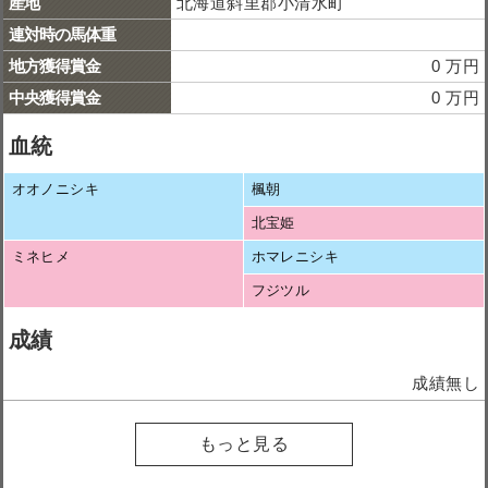
産地
北海道斜里郡小清水町
連対時の馬体重
地方獲得賞金
0 万円
中央獲得賞金
0 万円
血統
オオノニシキ
楓朝
北宝姫
ミネヒメ
ホマレニシキ
フジツル
成績
成績無し
もっと見る