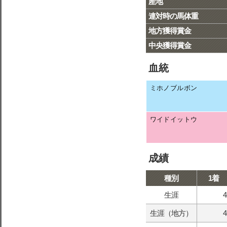
産地
連対時の馬体重
地方獲得賞金
中央獲得賞金
血統
ミホノブルボン
ワイドイットウ
成績
種別
1着
生涯
4
生涯（地方）
4