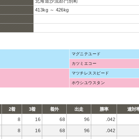
北海道沙流郡門別町
413kg ～ 426kg
マグニテユード
カツミエコー
マツチレススピード
ホウシユウスタン
2着
3着
着外
出走
勝率
連対
8
16
68
96
.042
8
16
68
96
.042