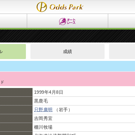
ル
成績
ン
ウ
ード
1999年4月8日
黒鹿毛
只野廣明
（岩手）
吉岡秀宜
棚川牧場