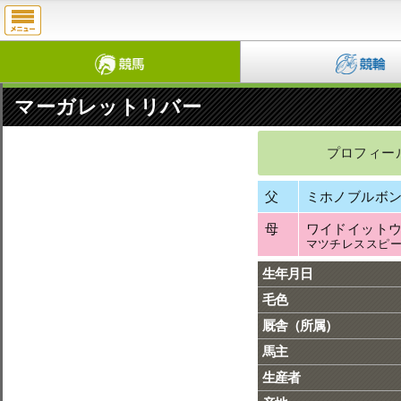
マーガレットリバー
プロフィー
父
ミホノブルボ
母
ワイドイット
マツチレススピ
生年月日
毛色
厩舎（所属）
馬主
生産者