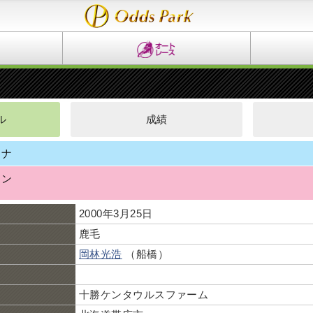
ル
成績
イナ
ソン
2000年3月25日
鹿毛
岡林光浩
（船橋）
十勝ケンタウルスファーム