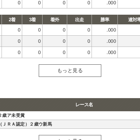
0
0
0
0
.000
2着
3着
着外
出走
勝率
連対
0
0
0
0
.000
0
0
0
0
.000
0
0
0
0
.000
もっと見る
レース名
２歳ア未受賞
（ＪＲＡ認定）２歳ウ新馬