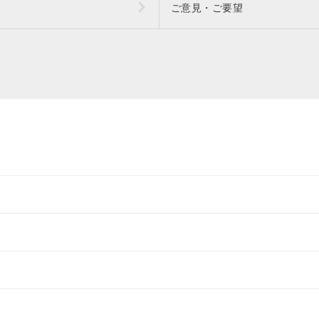
ご意見・ご要望