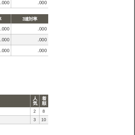
.000
.000
率
3連対率
.000
.000
.000
.000
.000
.000
人
着
気
順
2
8
3
10