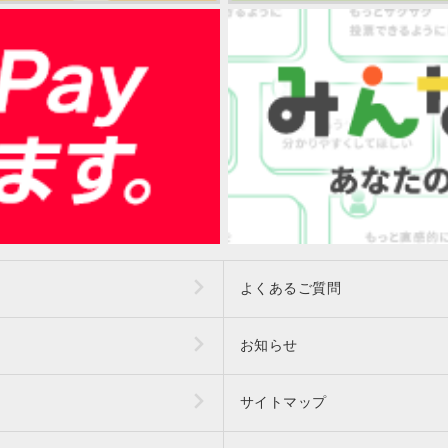
よくあるご質問
お知らせ
サイトマップ