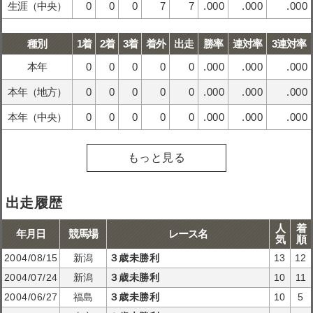
生涯（中央）
0
0
0
7
7
.000
.000
.000
種別
1着
2着
3着
着外
出走
勝率
連対率
3連対率
本年
0
0
0
0
0
.000
.000
.000
本年（地方）
0
0
0
0
0
.000
.000
.000
本年（中央）
0
0
0
0
0
.000
.000
.000
もっと見る
出走履歴
人
着
年月日
競馬場
レース名
気
順
2004/08/15
新潟
３歳未勝利
13
12
2004/07/24
新潟
３歳未勝利
10
11
2004/06/27
福島
３歳未勝利
10
5