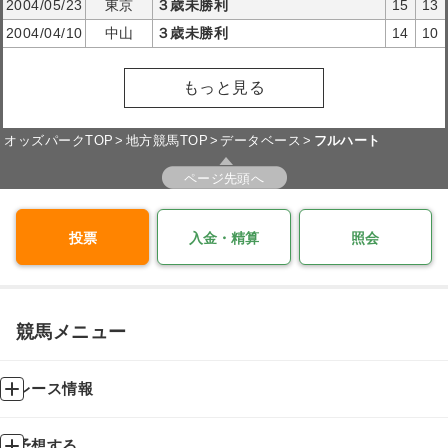
2004/05/23
東京
３歳未勝利
15
13
2004/04/10
中山
３歳未勝利
14
10
もっと見る
オッズパークTOP
地方競馬TOP
データベース
フルハート
ページ先頭へ
投票
入金・精算
照会
競馬メニュー
レース情報
予想する