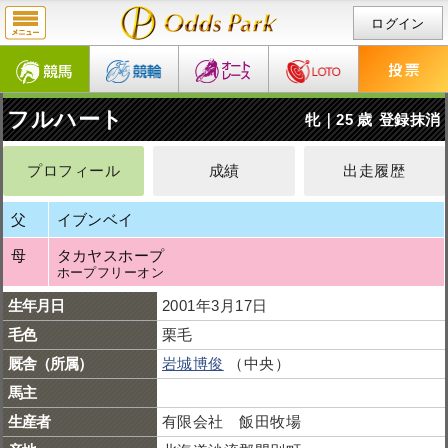
ログイン
フルハート
牝｜25 歳
登録抹消
プロフィール
成績
出走履歴
父
イブンベイ
母
タカヤスホープ
ホープフリーオン
生年月日
2001年3月17日
毛色
栗毛
厩舎（所属）
岩城博俊
（中央）
馬主
生産者
有限会社 飯田牧場