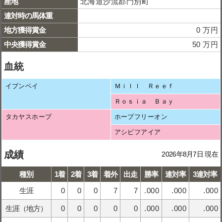
産地
北海道沙流郡門別町
連対時の馬体重
地方獲得賞金
0 万円
中央獲得賞金
50 万円
血統
イブンベイ
Ｍｉｌｌ Ｒｅｅｆ
Ｒｏｓｉａ Ｂａｙ
タカヤスホープ
ホープフリーオン
アシビフアイア
成績
2026年8月7日 現在
種別
1着
2着
3着
着外
出走
勝率
連対率
3連対率
生涯
0
0
0
7
7
.000
.000
.000
生涯（地方）
0
0
0
0
0
.000
.000
.000