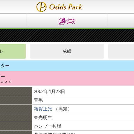
ル
成績
マター
ブー
ｐａｚｅ
2002年4月28日
青毛
雑賀正光
（高知）
東光明生
バンブー牧場