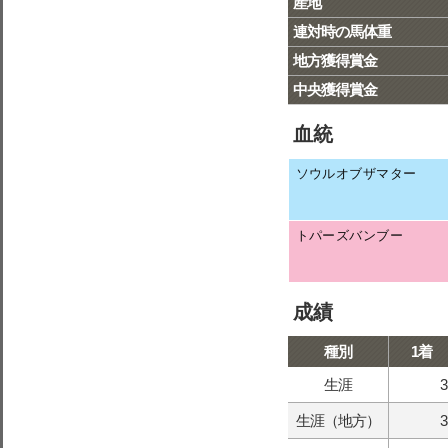
産地
連対時の馬体重
地方獲得賞金
中央獲得賞金
血統
ソウルオブザマター
トパーズバンブー
成績
種別
1着
生涯
3
生涯（地方）
3