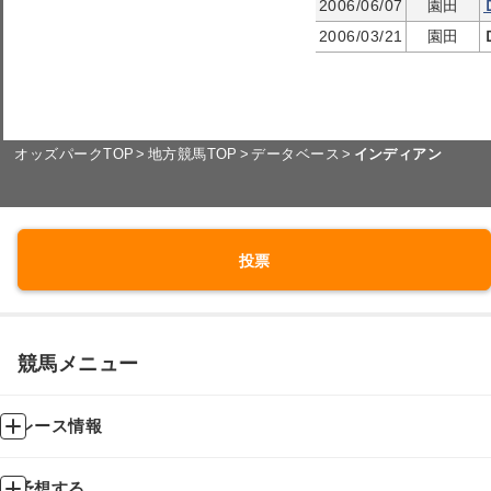
2006/06/07
園田
2006/03/21
園田
オッズパークTOP
地方競馬TOP
データベース
インディアン
投票
競馬メニュー
レース情報
予想する