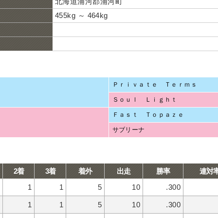
北海道浦河郡浦河町
455kg ～ 464kg
Ｐｒｉｖａｔｅ Ｔｅｒｍｓ
Ｓｏｕｌ Ｌｉｇｈｔ
Ｆａｓｔ Ｔｏｐａｚｅ
サブリーナ
2着
3着
着外
出走
勝率
連対
1
1
5
10
.300
1
1
5
10
.300