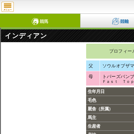
インディアン
プロフィー
父
ソウルオブザ
母
トパーズバン
Ｆａｓｔ Ｔｏ
生年月日
毛色
厩舎（所属）
馬主
生産者