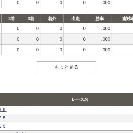
0
0
0
0
.000
2着
3着
着外
出走
勝率
連対
0
0
0
0
.000
0
0
0
0
.000
0
0
0
0
.000
もっと見る
レース名
Ｅ５
Ｅ５
Ｅ５