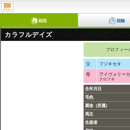
カラフルデイズ
プロフィー
父
フジキセキ
母
アイヴォリー
クロフネ
生年月日
毛色
厩舎（所属）
馬主
生産者