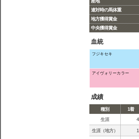
産地
連対時の馬体重
地方獲得賞金
中央獲得賞金
血統
フジキセキ
アイヴォリーカラー
成績
種別
1着
生涯
4
生涯（地方）
1