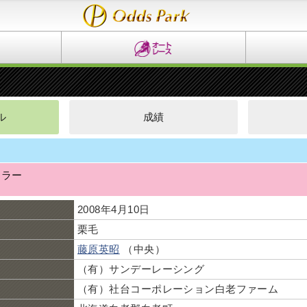
ル
成績
カラー
2008年4月10日
栗毛
藤原英昭
（中央）
（有）サンデーレーシング
（有）社台コーポレーション白老ファーム