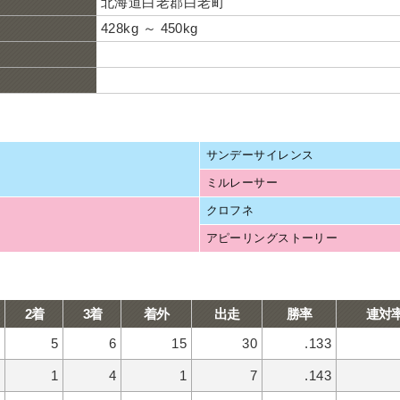
北海道白老郡白老町
428kg ～ 450kg
サンデーサイレンス
ミルレーサー
クロフネ
アピーリングストーリー
2着
3着
着外
出走
勝率
連対
5
6
15
30
.133
1
4
1
7
.143