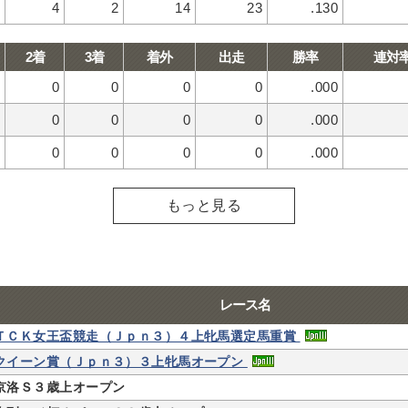
4
2
14
23
.130
2着
3着
着外
出走
勝率
連対
0
0
0
0
.000
0
0
0
0
.000
0
0
0
0
.000
もっと見る
レース名
ＴＣＫ女王盃競走（Ｊｐｎ３）４上牝馬選定馬重賞
クイーン賞（Ｊｐｎ３）３上牝馬オープン
京洛Ｓ３歳上オープン