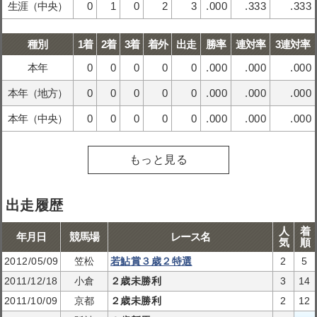
生涯（中央）
0
1
0
2
3
.000
.333
.333
種別
1着
2着
3着
着外
出走
勝率
連対率
3連対率
本年
0
0
0
0
0
.000
.000
.000
本年（地方）
0
0
0
0
0
.000
.000
.000
本年（中央）
0
0
0
0
0
.000
.000
.000
もっと見る
出走履歴
人
着
年月日
競馬場
レース名
気
順
2012/05/09
笠松
若鮎賞３歳２特選
2
5
2011/12/18
小倉
２歳未勝利
3
14
2011/10/09
京都
２歳未勝利
2
12