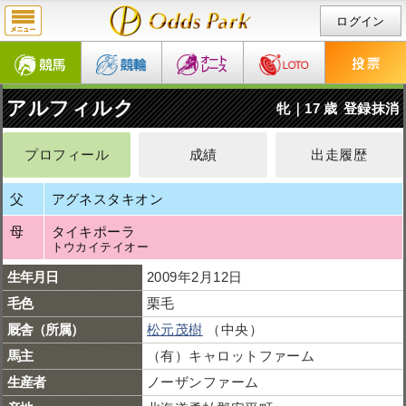
ログイン
アルフィルク
牝｜17 歳
登録抹消
プロフィール
成績
出走履歴
父
アグネスタキオン
母
タイキポーラ
トウカイテイオー
生年月日
2009年2月12日
毛色
栗毛
厩舎（所属）
松元茂樹
（中央）
馬主
（有）キャロットファーム
生産者
ノーザンファーム