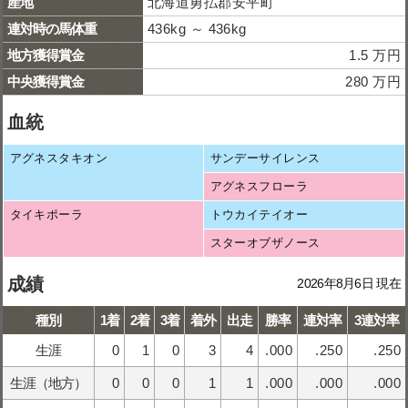
産地
北海道勇払郡安平町
連対時の馬体重
436kg ～ 436kg
地方獲得賞金
1.5 万円
中央獲得賞金
280 万円
血統
アグネスタキオン
サンデーサイレンス
アグネスフローラ
タイキポーラ
トウカイテイオー
スターオブザノース
成績
2026年8月6日 現在
種別
1着
2着
3着
着外
出走
勝率
連対率
3連対率
生涯
0
1
0
3
4
.000
.250
.250
生涯（地方）
0
0
0
1
1
.000
.000
.000