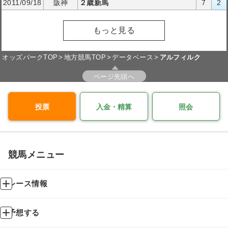
2011/09/18
阪神
２歳新馬
7
2
もっと見る
オッズパークTOP
地方競馬TOP
データベース
アルフィルク
ページ先頭へ
投票
入金・精算
照会
競馬メニュー
レース情報
予想する