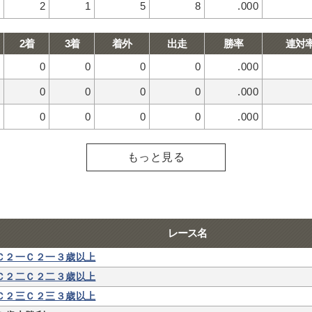
2
1
5
8
.000
2着
3着
着外
出走
勝率
連対
0
0
0
0
.000
0
0
0
0
.000
0
0
0
0
.000
もっと見る
レース名
Ｃ２一Ｃ２一３歳以上
Ｃ２二Ｃ２二３歳以上
Ｃ２三Ｃ２三３歳以上