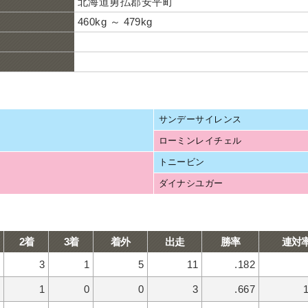
北海道勇払郡安平町
460kg ～ 479kg
サンデーサイレンス
ローミンレイチェル
トニービン
ダイナシユガー
2着
3着
着外
出走
勝率
連対
3
1
5
11
.182
1
0
0
3
.667