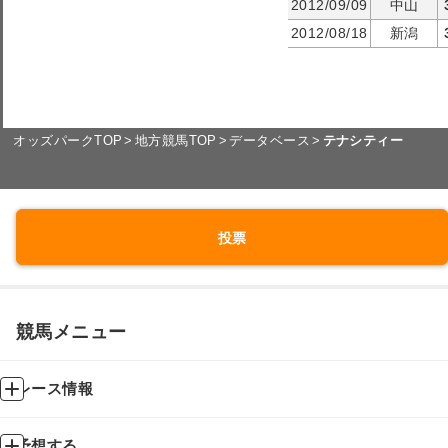
2012/09/09
中山
2012/08/18
新潟
オッズパークTOP
地方競馬TOP
データベース
テナシティー
投票
競馬メニュー
レース情報
予想する