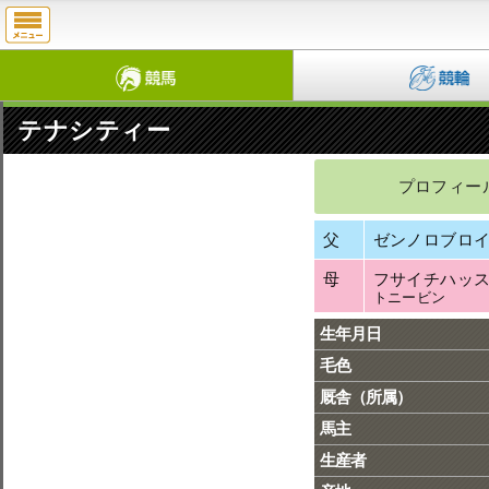
テナシティー
プロフィー
父
ゼンノロブロ
母
フサイチハッ
トニービン
生年月日
毛色
厩舎（所属）
馬主
生産者