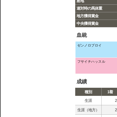
産地
連対時の馬体重
地方獲得賞金
中央獲得賞金
血統
ゼンノロブロイ
フサイチハッスル
成績
種別
1着
生涯
2
生涯（地方）
2