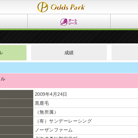
ル
成績
イ
スル
2009年4月24日
黒鹿毛
（無所属）
（有）サンデーレーシング
ノーザンファーム