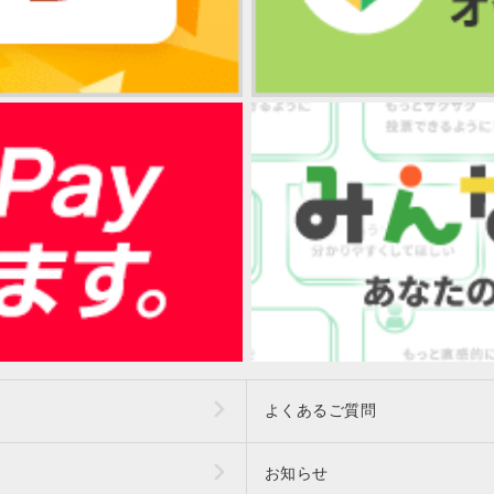
よくあるご質問
お知らせ