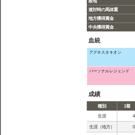
産地
連対時の馬体重
地方獲得賞金
中央獲得賞金
血統
アグネスタキオン
パーソナルレジェンド
成績
種別
1着
生涯
4
生涯（地方）
0