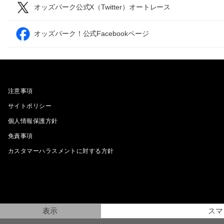
オッズパーク公式X（Twitter）オートレース
オッズパーク！公式Facebookページ
注意事項
サイトポリシー
個人情報保護方針
免責事項
カスタマーハラスメントに対する方針
表示
スマ