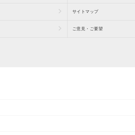
サイトマップ
ご意見・ご要望