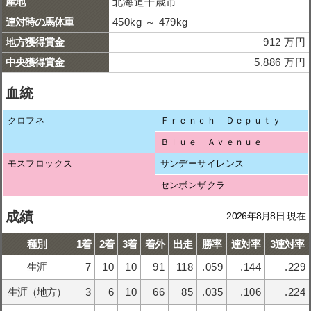
産地
北海道千歳市
連対時の馬体重
450kg ～ 479kg
地方獲得賞金
912 万円
中央獲得賞金
5,886 万円
血統
クロフネ
Ｆｒｅｎｃｈ Ｄｅｐｕｔｙ
Ｂｌｕｅ Ａｖｅｎｕｅ
モスフロックス
サンデーサイレンス
センボンザクラ
成績
2026年8月8日 現在
種別
1着
2着
3着
着外
出走
勝率
連対率
3連対率
生涯
7
10
10
91
118
.059
.144
.229
生涯（地方）
3
6
10
66
85
.035
.106
.224