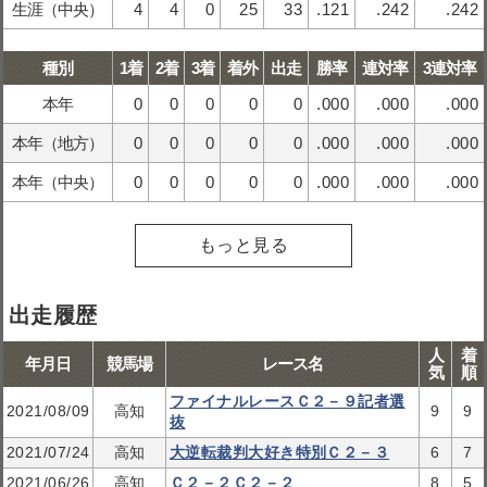
生涯（中央）
4
4
0
25
33
.121
.242
.242
種別
1着
2着
3着
着外
出走
勝率
連対率
3連対率
本年
0
0
0
0
0
.000
.000
.000
本年（地方）
0
0
0
0
0
.000
.000
.000
本年（中央）
0
0
0
0
0
.000
.000
.000
もっと見る
出走履歴
人
着
年月日
競馬場
レース名
気
順
ファイナルレースＣ２－９記者選
2021/08/09
高知
9
9
抜
2021/07/24
高知
大逆転裁判大好き特別Ｃ２－３
6
7
2021/06/26
高知
Ｃ２－２Ｃ２－２
8
5