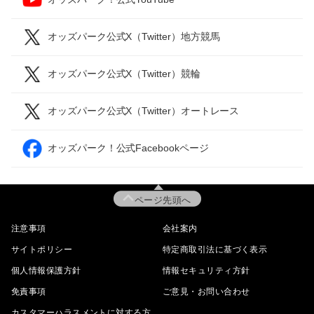
オッズパーク公式X（Twitter）地方競馬
オッズパーク公式X（Twitter）競輪
オッズパーク公式X（Twitter）オートレース
オッズパーク！公式Facebookページ
ページ先頭へ
注意事項
会社案内
サイトポリシー
特定商取引法に基づく表示
個人情報保護方針
情報セキュリティ方針
免責事項
ご意見・お問い合わせ
カスタマーハラスメントに対する方