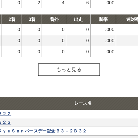
0
2
4
6
.000
2着
3着
着外
出走
勝率
連対
0
0
0
0
.000
0
0
0
0
.000
0
0
0
0
.000
もっと見る
レース名
Ｂ２２
Ｂ２２
ＫｙｕＳａｎバースデー記念Ｂ３－２Ｂ３２