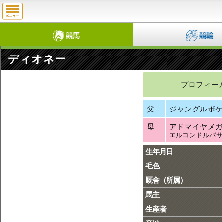
ディオネー
プロフィー
父
ジャングルポ
母
アドマイヤメ
エルコンドルパ
生年月日
毛色
厩舎（所属）
馬主
生産者