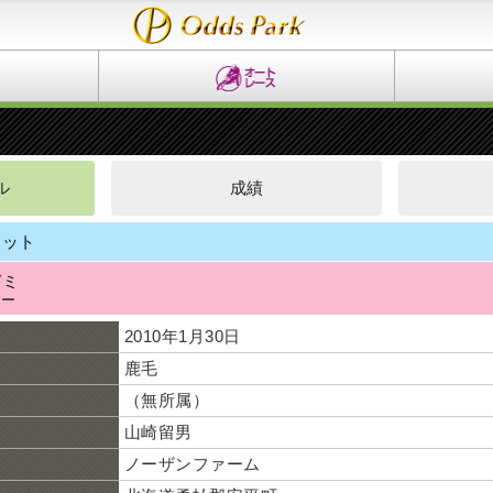
ル
成績
ケット
ガミ
サー
2010年1月30日
鹿毛
（無所属）
山崎留男
ノーザンファーム