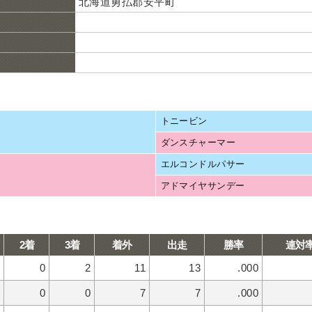
北海道勇払郡安平町
トニービン
ダンスチャーマー
エルコンドルパサー
アドマイヤサンデー
2着
3着
着外
出走
勝率
連対
0
2
11
13
.000
0
0
7
7
.000