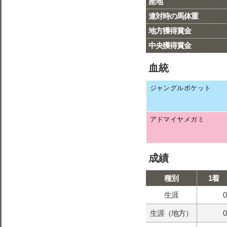
産地
連対時の馬体重
地方獲得賞金
中央獲得賞金
血統
ジャングルポケット
アドマイヤメガミ
成績
種別
1着
生涯
0
生涯（地方）
0