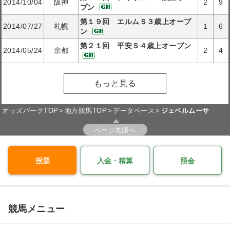
2014/10/04
阪神
2
9
プン
第１９回 エルムＳ３歳上オープ
2014/07/27
札幌
1
6
ン
第２１回 平安Ｓ４歳上オープン
2014/05/24
京都
2
4
もっと見る
オッズパークTOP
地方競馬TOP
データベース
ジェベルムーサ
ページ先頭へ
投票
入金・精算
照会
競馬メニュー