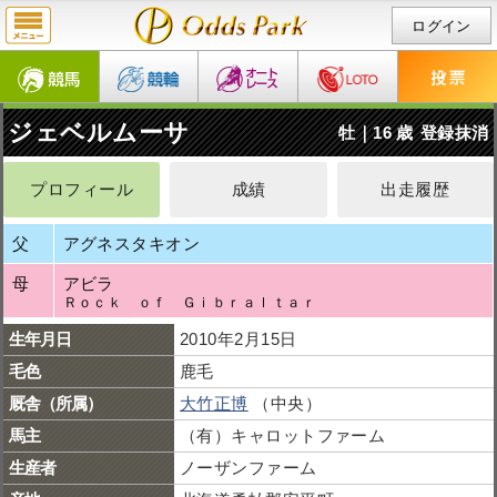
ログイン
ジェベルムーサ
牡｜16 歳
登録抹消
プロフィール
成績
出走履歴
父
アグネスタキオン
母
アビラ
Ｒｏｃｋ ｏｆ Ｇｉｂｒａｌｔａｒ
生年月日
2010年2月15日
毛色
鹿毛
厩舎（所属）
大竹正博
（中央）
馬主
（有）キャロットファーム
生産者
ノーザンファーム