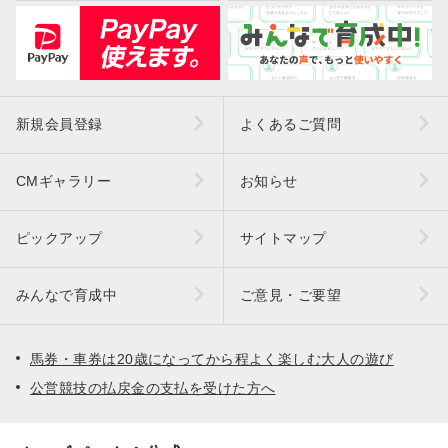
新規会員登録
よくあるご質問
CMギャラリー
お知らせ
ピックアップ
サイトマップ
みんなで育成中
ご意見・ご要望
馬券・車券は20歳になってから程よく楽しむ大人の遊び
公営競技の払戻金の支払を受けた方へ