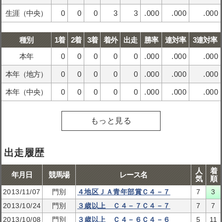
生涯（中央）
0
0
0
3
3
.000
.000
.000
種別
1着
2着
3着
着外
出走
勝率
連対率
3連対率
本年
0
0
0
0
0
.000
.000
.000
本年（地方）
0
0
0
0
0
.000
.000
.000
本年（中央）
0
0
0
0
0
.000
.000
.000
もっと見る
出走履歴
人
着
年月日
競馬場
レース名
気
順
2013/11/07
門別
４地区ＪＡ青年部賞Ｃ４－７
7
3
2013/10/24
門別
３歳以上 Ｃ４－７Ｃ４－７
7
7
2013/10/08
門別
３歳以上 Ｃ４－６Ｃ４－６
5
11