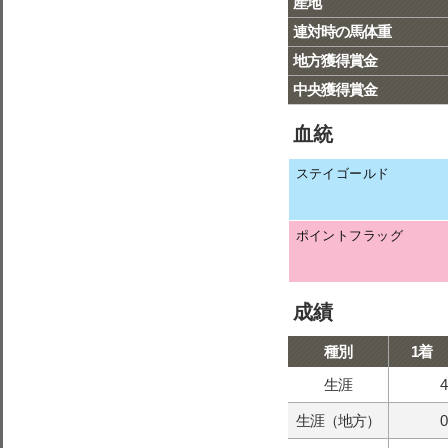
産地
連対時の馬体重
地方獲得賞金
中央獲得賞金
血統
ステイゴールド
ポイントフラッグ
成績
種別
1着
生涯
4
生涯（地方）
0