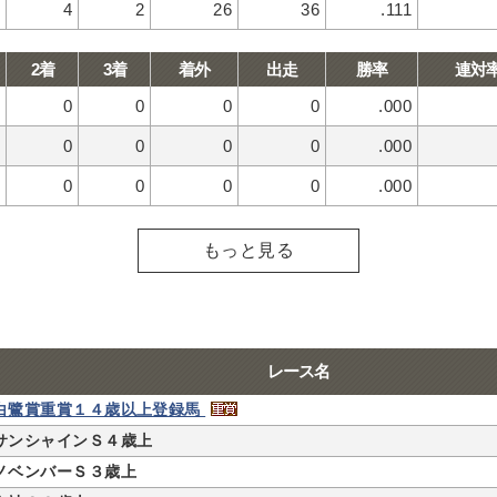
4
2
26
36
.111
2着
3着
着外
出走
勝率
連対
0
0
0
0
.000
0
0
0
0
.000
0
0
0
0
.000
もっと見る
レース名
白鷺賞重賞１４歳以上登録馬
サンシャインＳ４歳上
ノベンバーＳ３歳上