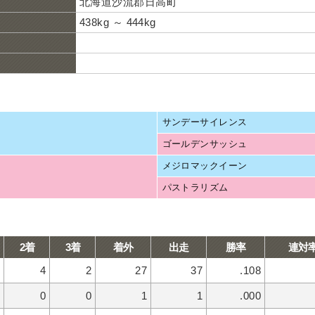
北海道沙流郡日高町
438kg ～ 444kg
サンデーサイレンス
ゴールデンサッシュ
メジロマックイーン
パストラリズム
2着
3着
着外
出走
勝率
連対
4
2
27
37
.108
0
0
1
1
.000