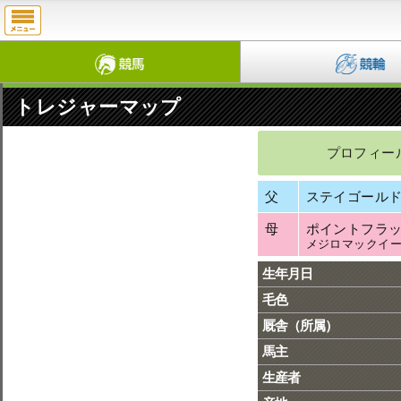
トレジャーマップ
プロフィー
父
ステイゴール
母
ポイントフラ
メジロマックイ
生年月日
毛色
厩舎（所属）
馬主
生産者