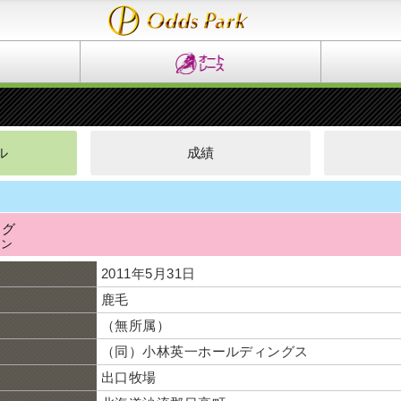
ル
成績
ド
ッグ
ーン
2011年5月31日
鹿毛
（無所属）
（同）小林英一ホールディングス
出口牧場