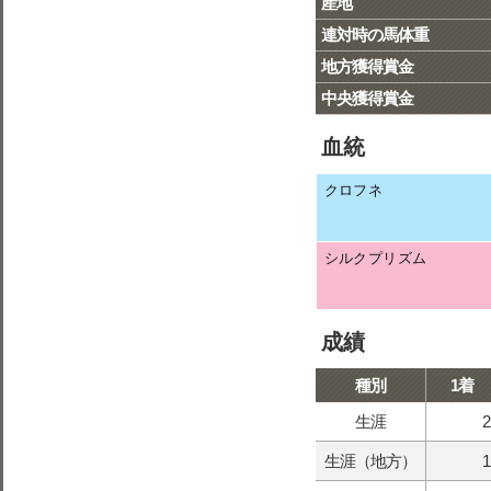
産地
連対時の馬体重
地方獲得賞金
中央獲得賞金
血統
クロフネ
シルクプリズム
成績
種別
1着
生涯
2
生涯（地方）
1