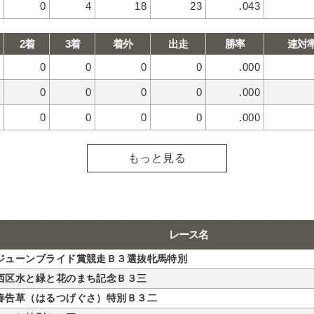
0
4
18
23
.043
2着
3着
着外
出走
勝率
連対
0
0
0
0
.000
0
0
0
0
.000
0
0
0
0
.000
もっと見る
レース名
ジューンブライド賞競走Ｂ３選抜牝馬特別
西区水と緑と花のまち記念Ｂ３三
春告草（はるつげぐさ）特別Ｂ３二