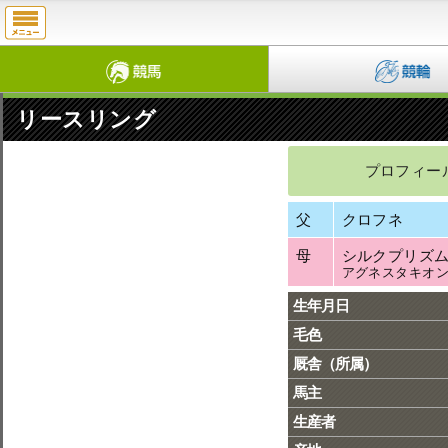
リースリング
プロフィー
父
クロフネ
母
シルクプリズ
アグネスタキオ
生年月日
毛色
厩舎（所属）
馬主
生産者