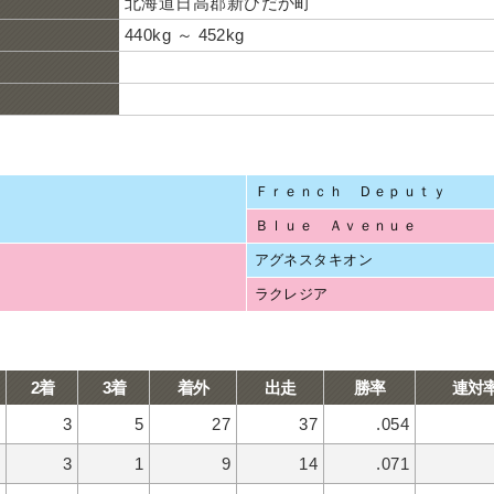
北海道日高郡新ひだか町
440kg ～ 452kg
Ｆｒｅｎｃｈ Ｄｅｐｕｔｙ
Ｂｌｕｅ Ａｖｅｎｕｅ
アグネスタキオン
ラクレジア
2着
3着
着外
出走
勝率
連対
3
5
27
37
.054
3
1
9
14
.071