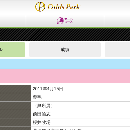
ル
成績
ム
ン
2011年4月15日
栗毛
（無所属）
前田諭志
桜井牧場