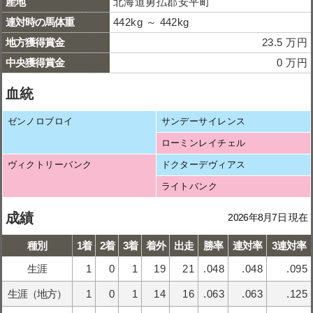
産地
北海道勇払郡安平町
連対時の馬体重
442kg ～ 442kg
地方獲得賞金
23.5 万円
中央獲得賞金
0 万円
血統
ゼンノロブロイ
サンデーサイレンス
ローミンレイチェル
ヴィクトリーバンク
ドクターデヴィアス
ライトバンク
成績
2026年8月7日 現在
種別
1着
2着
3着
着外
出走
勝率
連対率
3連対率
生涯
1
0
1
19
21
.048
.048
.095
生涯（地方）
1
0
1
14
16
.063
.063
.125