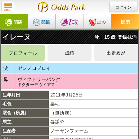
ログイン
イレーヌ
牝｜15 歳
登録抹消
プロフィール
成績
出走履歴
父
ゼンノロブロイ
母
ヴィクトリーバンク
ドクターデヴィアス
生年月日
2011年3月25日
毛色
栗毛
厩舎（所属）
（無所属）
馬主
谷謙介
生産者
ノーザンファーム