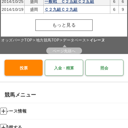
2014/10/25
盛岡
一般戦 Ｃ２五組Ｃ２五組
6
6
2014/10/19
盛岡
Ｃ２九組Ｃ２九組
6
9
もっと見る
オッズパークTOP
地方競馬TOP
データベース
イレーヌ
ページ先頭へ
投票
入金・精算
照会
競馬メニュー
レース情報
予想する