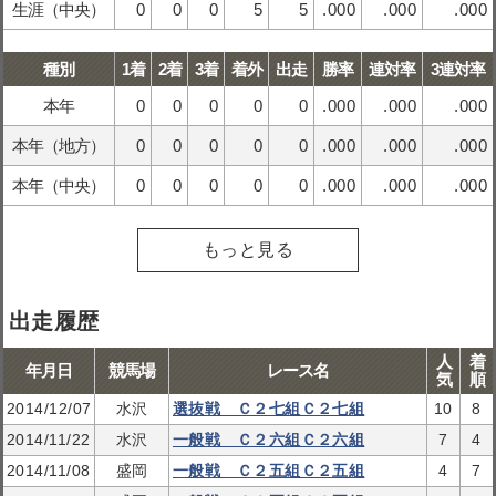
生涯（中央）
0
0
0
5
5
.000
.000
.000
種別
1着
2着
3着
着外
出走
勝率
連対率
3連対率
本年
0
0
0
0
0
.000
.000
.000
本年（地方）
0
0
0
0
0
.000
.000
.000
本年（中央）
0
0
0
0
0
.000
.000
.000
もっと見る
出走履歴
人
着
年月日
競馬場
レース名
気
順
2014/12/07
水沢
選抜戦 Ｃ２七組Ｃ２七組
10
8
2014/11/22
水沢
一般戦 Ｃ２六組Ｃ２六組
7
4
2014/11/08
盛岡
一般戦 Ｃ２五組Ｃ２五組
4
7