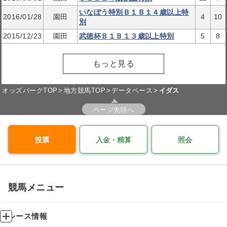
いなぼう特別Ｂ１Ｂ１４歳以上特
2016/01/28
園田
4
10
別
2015/12/23
園田
武徳杯Ｂ１Ｂ１３歳以上特別
5
8
もっと見る
オッズパークTOP
地方競馬TOP
データベース
イダス
ページ先頭へ
投票
入金・精算
照会
競馬メニュー
レース情報