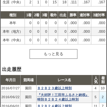
生涯（中央）
2
1
0
15
18
.111
.167
.167
種別
1着
2着
3着
着外
出走
勝率
連対率
3連対率
本年
0
0
0
0
0
.000
.000
.000
本年（地方）
0
0
0
0
0
.000
.000
.000
本年（中央）
0
0
0
0
0
.000
.000
.000
もっと見る
出走履歴
人
着
年月日
競馬場
レース名
気
順
2016/07/27
園田
Ｂ２Ｂ２３歳以上特別
4
10
『大好評！三田市ふるさと納税』
2016/06/22
園田
5
2
特別Ｂ２Ｂ２４歳以上特別
2016/06/01
園田
Ｂ２Ｂ２４歳以上特別
11
7