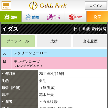
ログイン
イダス
牡｜15 歳
登録抹消
プロフィール
成績
出走履歴
父
スクリーンヒーロー
母
テンザンローズ
フレンチデピュティ
生年月日
2011年4月19日
毛色
栗毛
厩舎（所属）
（無所属）
馬主
花水辰夫
生産者
ヒカル牧場