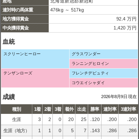
産地
北海道新冠郡新冠町
連対時の馬体重
476kg ～ 517kg
地方獲得賞金
92.4 万円
中央獲得賞金
1,420 万円
血統
スクリーンヒーロー
グラスワンダー
ランニングヒロイン
テンザンローズ
フレンチデピュティ
コウエイシャダイ
成績
2026年8月9日 現在
種別
1着
2着
3着
着外
出走
勝率
連対率
3連対率
生涯
3
2
0
20
25
.120
.200
.200
生涯（地方）
1
1
0
5
7
.143
.286
.286