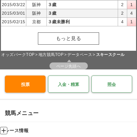
2015/03/22
阪神
３歳
2
1
2015/03/01
阪神
３歳
2
4
2015/02/15
京都
３歳未勝利
4
1
もっと見る
オッズパークTOP
地方競馬TOP
データベース
スキースクール
ページ先頭へ
投票
入金・精算
照会
競馬メニュー
レース情報