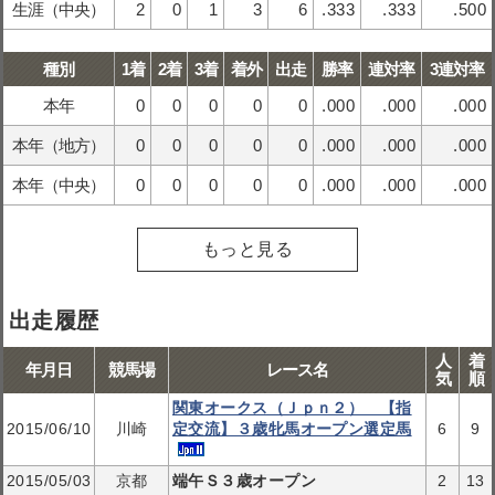
生涯（中央）
2
0
1
3
6
.333
.333
.500
種別
1着
2着
3着
着外
出走
勝率
連対率
3連対率
本年
0
0
0
0
0
.000
.000
.000
本年（地方）
0
0
0
0
0
.000
.000
.000
本年（中央）
0
0
0
0
0
.000
.000
.000
もっと見る
出走履歴
人
着
年月日
競馬場
レース名
気
順
関東オークス（Ｊｐｎ２） 【指
2015/06/10
川崎
定交流】３歳牝馬オープン選定馬
6
9
2015/05/03
京都
端午Ｓ３歳オープン
2
13