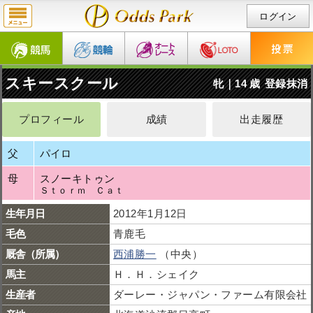
ログイン
スキースクール
牝｜14 歳
登録抹消
プロフィール
成績
出走履歴
父
パイロ
母
スノーキトゥン
Ｓｔｏｒｍ Ｃａｔ
生年月日
2012年1月12日
毛色
青鹿毛
厩舎（所属）
西浦勝一
（中央）
馬主
Ｈ．Ｈ．シェイク
生産者
ダーレー・ジャパン・ファーム有限会社