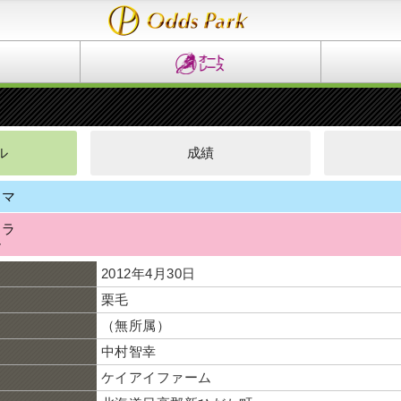
ル
成績
ィマ
ーラ
ル
2012年4月30日
栗毛
（無所属）
中村智幸
ケイアイファーム