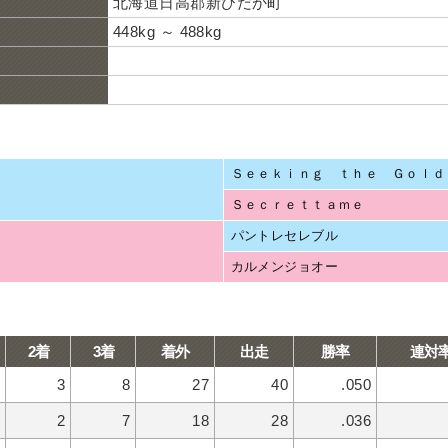
北海道日高郡新ひだか町
448kg ～ 488kg
Ｓｅｅｋｉｎｇ ｔｈｅ Ｇｏｌｄ
Ｓｅｃｒｅｔｔａｍｅ
パントレセレブル
カルメンジョオー
2着
3着
着外
出走
勝率
連対
3
8
27
40
.050
2
7
18
28
.036