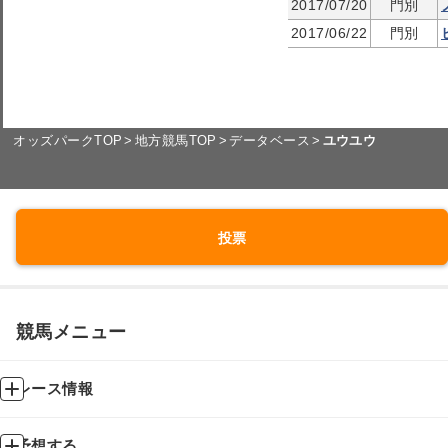
2017/07/20
門別
2017/06/22
門別
オッズパークTOP
地方競馬TOP
データベース
ユウユウ
投票
競馬メニュー
レース情報
予想する