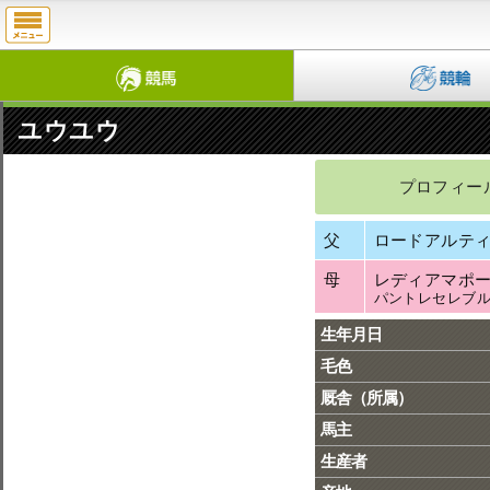
ユウユウ
プロフィー
父
ロードアルテ
母
レディアマポ
パントレセレブ
生年月日
毛色
厩舎（所属）
馬主
生産者