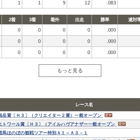
1
1
9
12
.083
2着
3着
着外
出走
勝率
連対
0
0
0
0
.000
0
0
0
0
.000
0
0
0
0
.000
もっと見る
レース名
旭岳賞〔Ｈ３〕（クリエイター２賞）一般オープン
エトワール賞〔Ｈ３〕（アイルハヴアナザー一般オープン
競馬ほのぼの観戦ツアー特別Ａ１～Ａ３－１