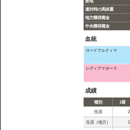
産地
連対時の馬体重
地方獲得賞金
中央獲得賞金
血統
ロードアルティマ
レディアマポーラ
成績
種別
1着
生涯
2
生涯（地方）
1