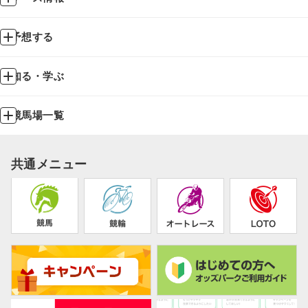
予想する
知る・学ぶ
競馬場一覧
共通メニュー