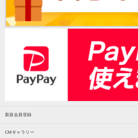
新規会員登録
CMギャラリー