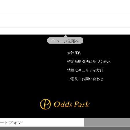
ページ先頭へ
会社案内
特定商取引法に基づく表示
情報セキュリティ方針
ご意見・お問い合わせ
ートフォン