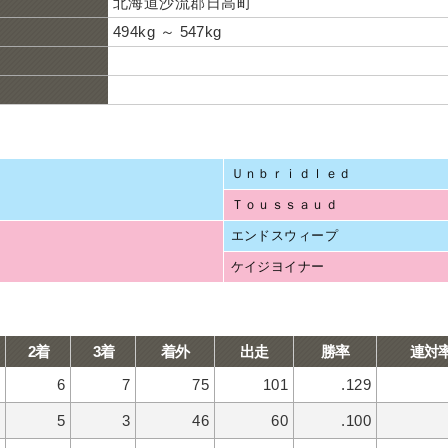
北海道沙流郡日高町
494kg ～ 547kg
Ｕｎｂｒｉｄｌｅｄ
Ｔｏｕｓｓａｕｄ
エンドスウィープ
ケイジヨイナー
2着
3着
着外
出走
勝率
連対
6
7
75
101
.129
5
3
46
60
.100