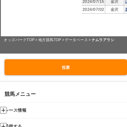
2024/07/15
金沢
2024/07/02
金沢
オッズパークTOP
地方競馬TOP
データベース
ナムラアラシ
投票
競馬メニュー
レース情報
予想する