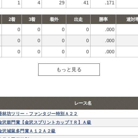
1
4
29
41
.171
2着
3着
着外
出走
勝率
連対
0
0
0
0
.000
0
0
0
0
.000
0
0
0
0
.000
もっと見る
レース名
香林坊ツリー・ファンタジー特別Ａ２２
金沢鼓門賞【金沢スプリントカップＴＲ】Ａ級
金沢城鼠多門賞Ａ１２Ａ２級