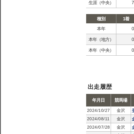
生涯（中央）
7
種別
1着
本年
0
本年（地方）
0
本年（中央）
0
出走履歴
年月日
競馬場
2024/10/27
金沢
2024/08/11
金沢
2024/07/28
金沢