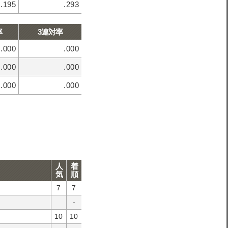
.195
.293
率
3連対率
.000
.000
.000
.000
.000
.000
人
着
気
順
7
7
-
10
10