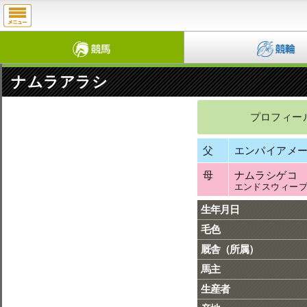
ナムラアラシ
プロフィー
父
エンパイアメ
母
ナムラシゲコ
エンドスウィー
生年月日
毛色
厩舎（所属）
馬主
生産者