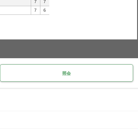
7
7
7
6
照会