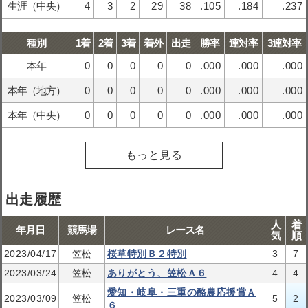
生涯（中央）
4
3
2
29
38
.105
.184
.237
種別
1着
2着
3着
着外
出走
勝率
連対率
3連対率
本年
0
0
0
0
0
.000
.000
.000
本年（地方）
0
0
0
0
0
.000
.000
.000
本年（中央）
0
0
0
0
0
.000
.000
.000
もっと見る
出走履歴
人
着
年月日
競馬場
レース名
気
順
2023/04/17
笠松
桜草特別Ｂ２特別
3
7
2023/03/24
笠松
ありがとう、笠松Ａ６
4
4
愛知・岐阜・三重の酪農応援賞Ａ
2023/03/09
笠松
5
2
６