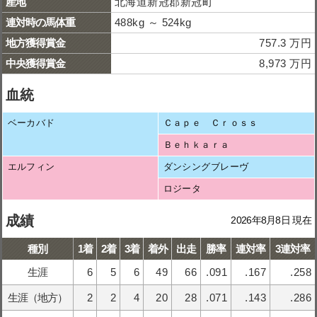
産地
北海道新冠郡新冠町
連対時の馬体重
488kg ～ 524kg
地方獲得賞金
757.3 万円
中央獲得賞金
8,973 万円
血統
ベーカバド
Ｃａｐｅ Ｃｒｏｓｓ
Ｂｅｈｋａｒａ
エルフィン
ダンシングブレーヴ
ロジータ
成績
2026年8月8日 現在
種別
1着
2着
3着
着外
出走
勝率
連対率
3連対率
生涯
6
5
6
49
66
.091
.167
.258
生涯（地方）
2
2
4
20
28
.071
.143
.286