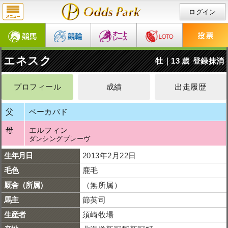
ログイン
エネスク
牡｜13 歳
登録抹消
プロフィール
成績
出走履歴
父
ベーカバド
母
エルフィン
ダンシングブレーヴ
生年月日
2013年2月22日
毛色
鹿毛
厩舎（所属）
（無所属）
馬主
節英司
生産者
須崎牧場