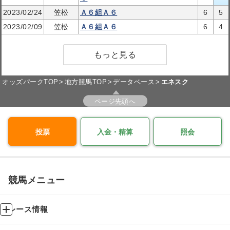
2023/02/24
笠松
Ａ６組Ａ６
6
5
2023/02/09
笠松
Ａ６組Ａ６
6
4
もっと見る
オッズパークTOP
地方競馬TOP
データベース
エネスク
ページ先頭へ
投票
入金・精算
照会
競馬メニュー
レース情報