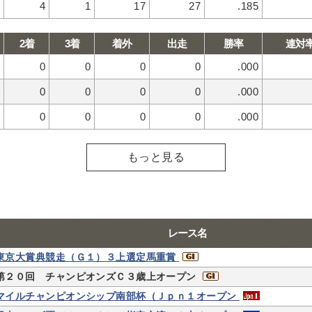
4
1
17
27
.185
2着
3着
着外
出走
勝率
連対
0
0
0
0
.000
0
0
0
0
.000
0
0
0
0
.000
もっと見る
レース名
東京大賞典競走（Ｇ１）３上選定馬重賞
第２０回 チャンピオンズＣ３歳上オープン
マイルチャンピオンシップ南部杯（Ｊｐｎ１オープン