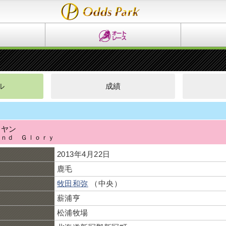
ル
成績
ニヤン
ａｎｄ Ｇｌｏｒｙ
2013年4月22日
鹿毛
牧田和弥
（中央）
薪浦亨
松浦牧場