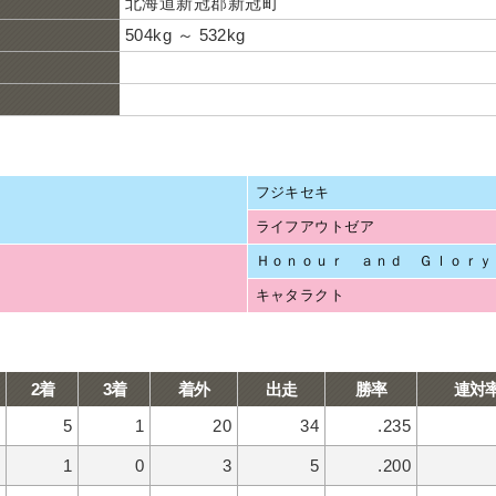
北海道新冠郡新冠町
504kg ～ 532kg
フジキセキ
ライフアウトゼア
Ｈｏｎｏｕｒ ａｎｄ Ｇｌｏｒｙ
キャタラクト
2着
3着
着外
出走
勝率
連対
5
1
20
34
.235
1
0
3
5
.200