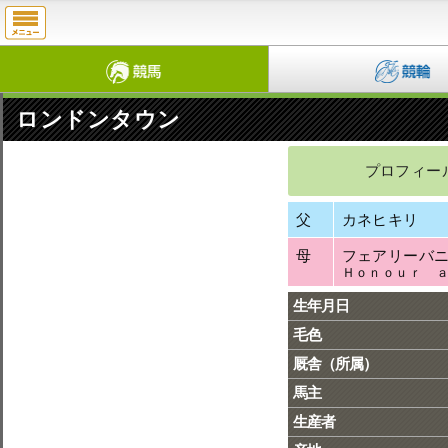
ロンドンタウン
プロフィー
父
カネヒキリ
母
フェアリーバ
Ｈｏｎｏｕｒ 
生年月日
毛色
厩舎（所属）
馬主
生産者