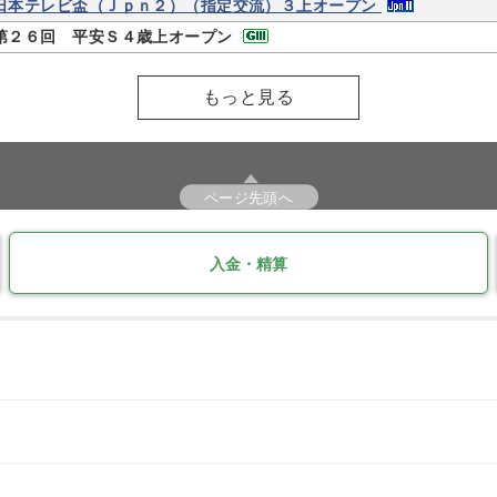
日本テレビ盃（Ｊｐｎ２）（指定交流）３上オープン
第２６回 平安Ｓ４歳上オープン
もっと見る
ページ先頭へ
入金・精算