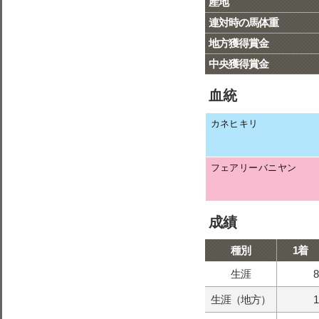
産地
連対時の馬体重
地方獲得賞金
中央獲得賞金
血統
カネヒキリ
フェアリーバニヤン
成績
種別
1着
生涯
8
生涯（地方）
1