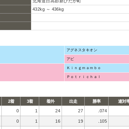
北海道日高郡新ひだか町
432kg ～ 436kg
アグネスタキオン
アビ
Ｋｉｎｇｍａｍｂｏ
Ｐｏｔｒｉｃｈａｌ
2着
3着
着外
出走
勝率
連対
0
1
24
27
.074
0
1
16
19
.105