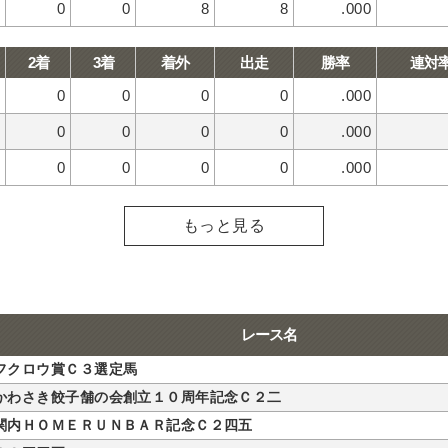
0
0
8
8
.000
2着
3着
着外
出走
勝率
連対
0
0
0
0
.000
0
0
0
0
.000
0
0
0
0
.000
もっと見る
レース名
フクロウ賞Ｃ３選定馬
かわさき餃子舗の会創立１０周年記念Ｃ２二
関内ＨＯＭＥＲＵＮＢＡＲ記念Ｃ２四五