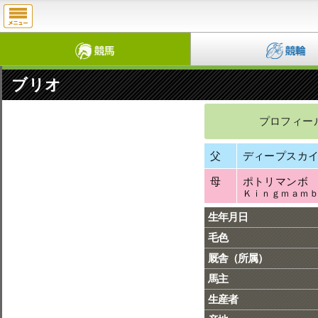
ブリオ
プロフィー
父
ディープスカ
母
ポトリマンボ
Ｋｉｎｇｍａｍ
生年月日
毛色
厩舎（所属）
馬主
生産者