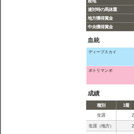
産地
連対時の馬体重
地方獲得賞金
中央獲得賞金
血統
ディープスカイ
ポトリマンボ
成績
種別
1着
生涯
2
生涯（地方）
2