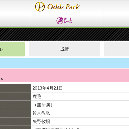
ル
成績
イ
ｂｏ
2013年4月21日
鹿毛
（無所属）
鈴木教弘
矢野牧場