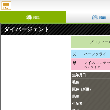
ダイバージェント
プロフィー
父
ハーツクライ
母
マイネコンテ
ペンタイア
生年月日
毛色
厩舎（所属）
馬主
生産者