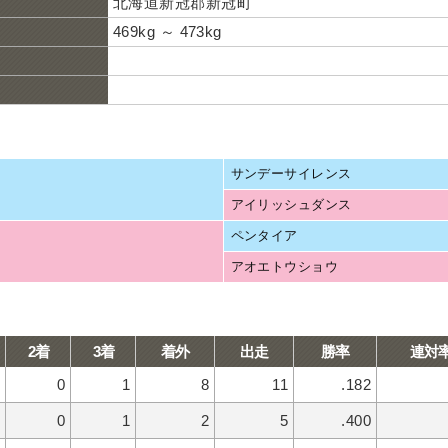
北海道新冠郡新冠町
469kg ～ 473kg
サンデーサイレンス
アイリッシュダンス
ペンタイア
アオエトウショウ
2着
3着
着外
出走
勝率
連対
0
1
8
11
.182
0
1
2
5
.400