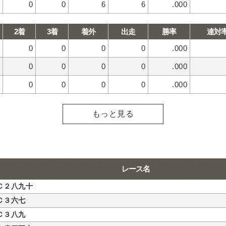
0
0
6
6
.000
2着
3着
着外
出走
勝率
連対
0
0
0
0
.000
0
0
0
0
.000
0
0
0
0
.000
もっと見る
レース名
Ｃ２八九十
Ｃ３六七
Ｃ３八九