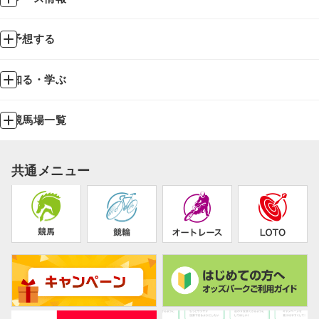
予想する
知る・学ぶ
競馬場一覧
共通メニュー