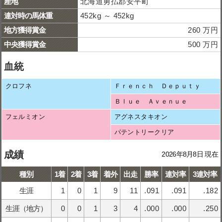
産地
北海道勇払郡安平町
連対時の馬体重
452kg ～ 452kg
地方獲得賞金
260 万円
中央獲得賞金
500 万円
血統
クロフネ
Ｆｒｅｎｃｈ Ｄｅｐｕｔｙ
Ｂｌｕｅ Ａｖｅｎｕｅ
フェルミオン
アグネスタキオン
パテントリークリア
成績
2026年8月8日 現在
種別
1着
2着
3着
着外
出走
勝率
連対率
3連対率
生涯
1
0
1
9
11
.091
.091
.182
生涯（地方）
0
0
1
3
4
.000
.000
.250