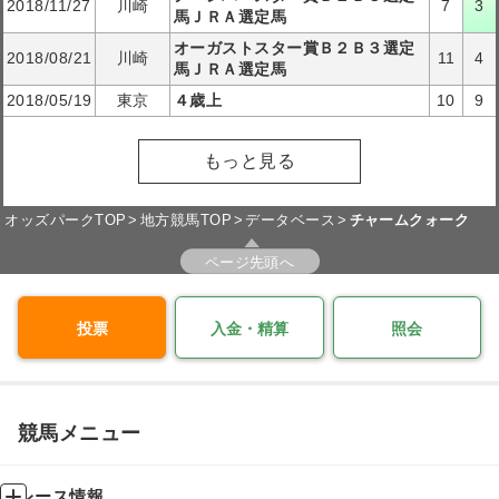
2018/11/27
川崎
7
3
馬ＪＲＡ選定馬
オーガストスター賞Ｂ２Ｂ３選定
2018/08/21
川崎
11
4
馬ＪＲＡ選定馬
2018/05/19
東京
４歳上
10
9
もっと見る
オッズパークTOP
地方競馬TOP
データベース
チャームクォーク
ページ先頭へ
投票
入金・精算
照会
競馬メニュー
レース情報