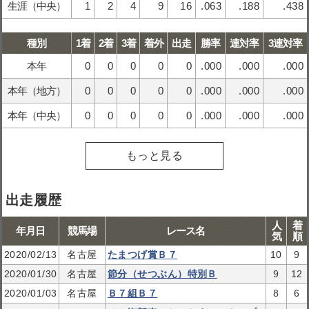
生涯（中央）
1
2
4
9
16
.063
.188
.438
種別
1着
2着
3着
着外
出走
勝率
連対率
3連対率
本年
0
0
0
0
0
.000
.000
.000
本年（地方）
0
0
0
0
0
.000
.000
.000
本年（中央）
0
0
0
0
0
.000
.000
.000
もっと見る
出走履歴
人
着
年月日
競馬場
レース名
気
順
2020/02/13
名古屋
たまつげ賞Ｂ７
10
9
2020/01/30
名古屋
節分（せつぶん）特別Ｂ
9
12
2020/01/03
名古屋
Ｂ７組Ｂ７
8
6