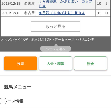
ＪＡ海部東 かぶとまい カップ
2019/12/19
名古屋
10
8
Ｂ４
2019/12/11
名古屋
冬日和（ふゆびより）賞Ｂ４
11
11
もっと見る
オッズパークTOP
地方競馬TOP
データベース
バリエンテ
ページ先頭へ
投票
入金・精算
照会
競馬メニュー
レース情報