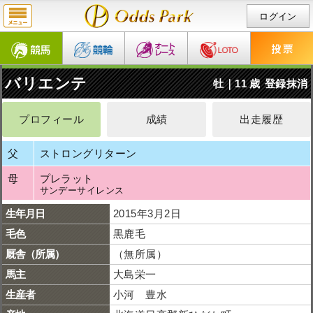
ログイン
バリエンテ
牡｜11 歳
登録抹消
プロフィール
成績
出走履歴
父
ストロングリターン
母
プレラット
サンデーサイレンス
生年月日
2015年3月2日
毛色
黒鹿毛
厩舎（所属）
（無所属）
馬主
大島栄一
生産者
小河 豊水