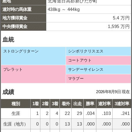
産地
北海道日高郡新ひだか町
連対時の馬体重
438kg ～ 444kg
地方獲得賞金
5.4 万円
中央獲得賞金
1,595 万円
血統
ストロングリターン
シンボリクリスエス
コートアウト
プレラット
サンデーサイレンス
マラブー
成績
2026年8月9日 現在
種別
1着
2着
3着
着外
出走
勝率
連対率
3連対率
生涯
1
2
4
22
29
.034
.103
.241
生涯（地方）
0
0
0
13
13
.000
.000
.000