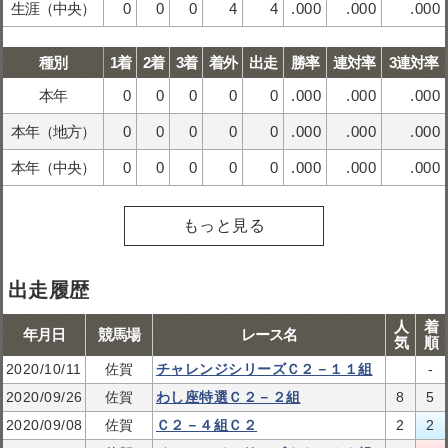
生涯（中央）
0
0
0
4
4
.000
.000
.000
種別
1着
2着
3着
着外
出走
勝率
連対率
3連対率
本年
0
0
0
0
0
.000
.000
.000
本年（地方）
0
0
0
0
0
.000
.000
.000
本年（中央）
0
0
0
0
0
.000
.000
.000
もっと見る
出走履歴
人
着
年月日
競馬場
レース名
気
順
2020/10/11
佐賀
チャレンジシリーズＣ２－１１組
-
2020/09/26
佐賀
わし座特選Ｃ２－２組
8
5
2020/09/08
佐賀
Ｃ２－４組Ｃ２
2
2