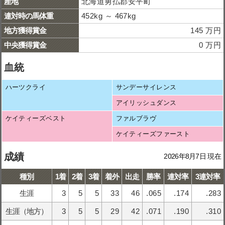
産地
北海道勇払郡安平町
連対時の馬体重
452kg ～ 467kg
地方獲得賞金
145 万円
中央獲得賞金
0 万円
血統
ハーツクライ
サンデーサイレンス
アイリッシュダンス
ケイティーズベスト
ファルブラヴ
ケイティーズファースト
成績
2026年8月7日 現在
種別
1着
2着
3着
着外
出走
勝率
連対率
3連対率
生涯
3
5
5
33
46
.065
.174
.283
生涯（地方）
3
5
5
29
42
.071
.190
.310