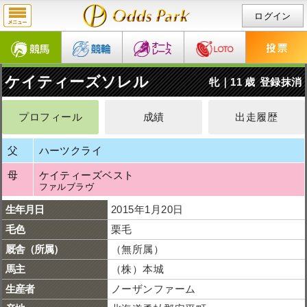
ログイン
ケイティーズソレル
牝｜11 歳
登録抹消
プロフィール
成績
出走履歴
父
ハーツクライ
母
ケイティーズベスト
ファルブラヴ
生年月日
2015年1月20日
毛色
栗毛
厩舎（所属）
（無所属）
馬主
（株）本城
生産者
ノーザンファーム