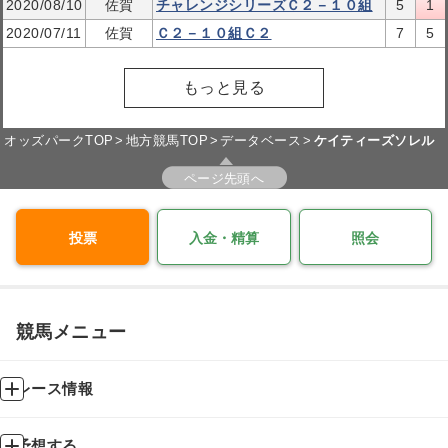
2020/08/10
佐賀
チャレンジシリーズＣ２－１０組
5
1
2020/07/11
佐賀
Ｃ２－１０組Ｃ２
7
5
もっと見る
オッズパークTOP
地方競馬TOP
データベース
ケイティーズソレル
ページ先頭へ
投票
入金・精算
照会
競馬メニュー
レース情報
予想する