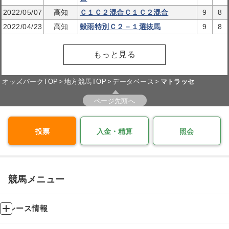
2022/05/07
高知
Ｃ１Ｃ２混合Ｃ１Ｃ２混合
9
8
2022/04/23
高知
穀雨特別Ｃ２－１選抜馬
9
8
もっと見る
オッズパークTOP
地方競馬TOP
データベース
マトラッセ
ページ先頭へ
投票
入金・精算
照会
競馬メニュー
レース情報