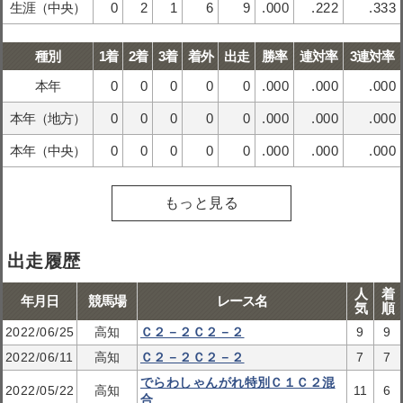
生涯（中央）
0
2
1
6
9
.000
.222
.333
種別
1着
2着
3着
着外
出走
勝率
連対率
3連対率
本年
0
0
0
0
0
.000
.000
.000
本年（地方）
0
0
0
0
0
.000
.000
.000
本年（中央）
0
0
0
0
0
.000
.000
.000
もっと見る
出走履歴
人
着
年月日
競馬場
レース名
気
順
2022/06/25
高知
Ｃ２－２Ｃ２－２
9
9
2022/06/11
高知
Ｃ２－２Ｃ２－２
7
7
でらわしゃんがれ特別Ｃ１Ｃ２混
2022/05/22
高知
11
6
合