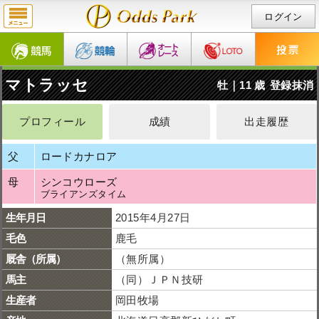
ログイン
マトラッセ
牡｜11 歳
登録抹消
プロフィール
成績
出走履歴
父
ロードカナロア
母
シンコウローズ
ブライアンズタイム
生年月日
2015年4月27日
毛色
鹿毛
厩舎（所属）
（無所属）
馬主
（同）ＪＰＮ技研
生産者
岡田牧場