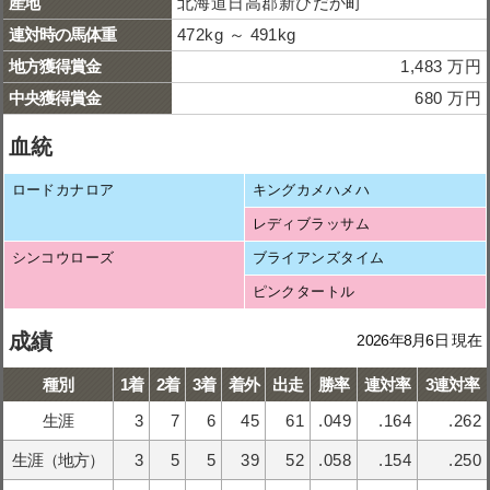
産地
北海道日高郡新ひだか町
連対時の馬体重
472kg ～ 491kg
地方獲得賞金
1,483 万円
中央獲得賞金
680 万円
血統
ロードカナロア
キングカメハメハ
レディブラッサム
シンコウローズ
ブライアンズタイム
ピンクタートル
成績
2026年8月6日 現在
種別
1着
2着
3着
着外
出走
勝率
連対率
3連対率
生涯
3
7
6
45
61
.049
.164
.262
生涯（地方）
3
5
5
39
52
.058
.154
.250