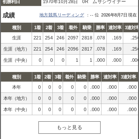
初勝利日
1970年10月28日 0R ムサシウイナー
成績
地方競馬リーディング
--
2026年8月7日 現在
種別
1着
2着
3着
着外
騎乗
勝率
連対率
3連対
生涯
221
254
246
2097
2818
.078
.169
.25
生涯（地方）
221
254
246
2096
2817
.078
.169
.25
生涯（中央）
0
0
0
1
1
.000
.000
.00
種別
1着
2着
3着
着外
騎乗
勝率
連対率
3連対率
本年
0
0
0
0
0
.000
.000
.000
本年（地方）
0
0
0
0
0
.000
.000
.000
本年（中央）
0
0
0
0
0
.000
.000
.000
もっと見る