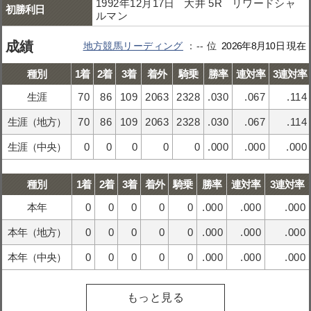
1992年12月17日 大井 5R リワードシャ
初勝利日
ルマン
成績
地方競馬リーディング
--
2026年8月10日 現在
種別
1着
2着
3着
着外
騎乗
勝率
連対率
3連対率
生涯
70
86
109
2063
2328
.030
.067
.114
生涯（地方）
70
86
109
2063
2328
.030
.067
.114
生涯（中央）
0
0
0
0
0
.000
.000
.000
種別
1着
2着
3着
着外
騎乗
勝率
連対率
3連対率
本年
0
0
0
0
0
.000
.000
.000
本年（地方）
0
0
0
0
0
.000
.000
.000
本年（中央）
0
0
0
0
0
.000
.000
.000
もっと見る