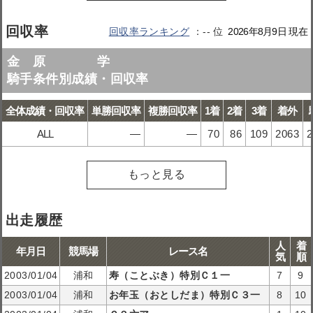
回収率
回収率ランキング
--
2026年8月9日 現在
金 原 学
騎手条件別成績・回収率
全体成績・回収率
単勝回収率
複勝回収率
1着
2着
3着
着外
ALL
―
―
70
86
109
2063
2
もっと見る
出走履歴
人
着
年月日
競馬場
レース名
気
順
2003/01/04
浦和
寿（ことぶき）特別Ｃ１一
7
9
2003/01/04
浦和
お年玉（おとしだま）特別Ｃ３一
8
10