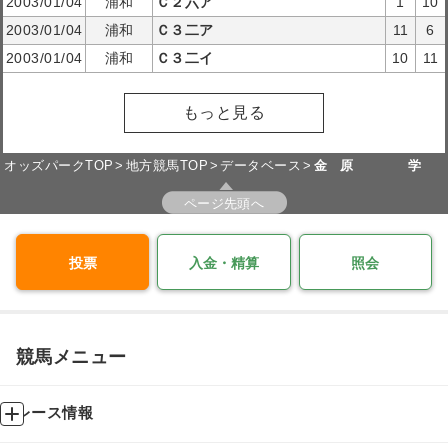
2003/01/04
浦和
Ｃ２六ア
1
10
2003/01/04
浦和
Ｃ３二ア
11
6
2003/01/04
浦和
Ｃ３二イ
10
11
もっと見る
オッズパークTOP
地方競馬TOP
データベース
金 原 学
ページ先頭へ
投票
入金・精算
照会
競馬メニュー
レース情報