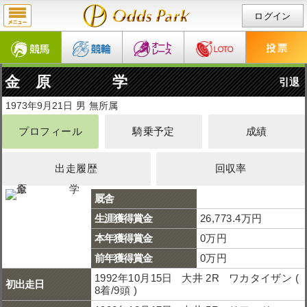
ログイン
金 原 学
引退
1973年9月21日
男
無所属
プロフィール
騎乗予定
成績
出走履歴
回収率
厩舎
生涯獲得賞金
26,773.4万円
本年獲得賞金
0万円
前年獲得賞金
0万円
1992年10月15日 大井 2R ワカタイザン (
初出走日
8着/9頭 )