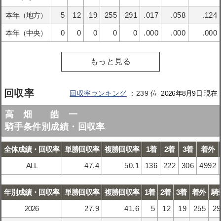
本年（地方）
5
12
19
255
291
.017
.058
.124
本年（中央）
0
0
0
0
0
.000
.000
.000
もっと見る
回収率
回収率ランキング
239
2026年8月9日 現在
高 畑 皓 一
騎手条件別成績・回収率
全体成績・回収率
単勝回収率
複勝回収率
1着
2着
3着
着外
ALL
47.4
50.1
136
222
306
4992
年別成績・回収率
単勝回収率
複勝回収率
1着
2着
3着
着外
騎
2026
27.9
41.6
5
12
19
255
29