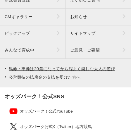
新規会員登録
よくあるご質問
CMギャラリー
お知らせ
ピックアップ
サイトマップ
みんなで育成中
ご意見・ご要望
馬券・車券は20歳になってから程よく楽しむ大人の遊び
公営競技の払戻金の支払を受けた方へ
オッズパーク！公式SNS
オッズパーク！公式YouTube
オッズパーク公式X（Twitter）地方競馬