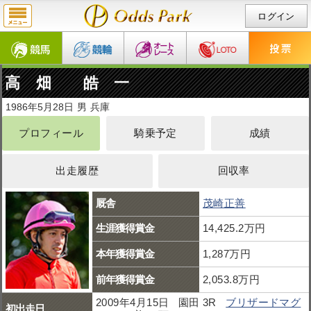
ログイン
高 畑 皓 一
1986年5月28日
男
兵庫
プロフィール
騎乗予定
成績
出走履歴
回収率
厩舎
茂崎正善
生涯獲得賞金
14,425.2万円
本年獲得賞金
1,287万円
前年獲得賞金
2,053.8万円
2009年4月15日 園田 3R
ブリザードマグ
初出走日