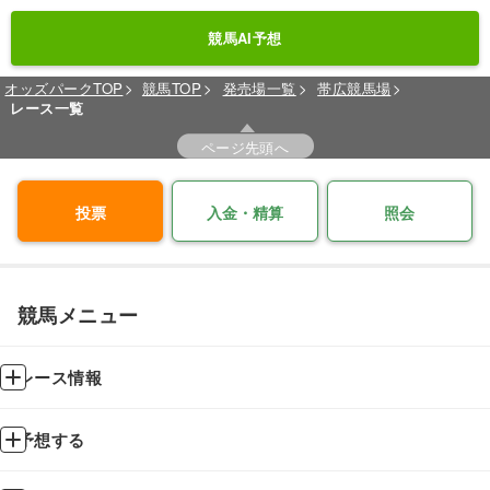
競馬AI予想
オッズパークTOP
競馬TOP
発売場一覧
帯広競馬場
レース一覧
ページ先頭へ
投票
入金・精算
照会
競馬メニュー
レース情報
予想する