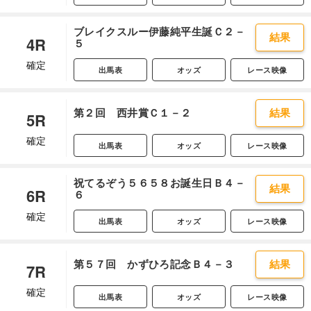
ブレイクスルー伊藤純平生誕Ｃ２－
結果
4R
５
確定
出馬表
オッズ
レース映像
結果
第２回 西井賞Ｃ１－２
5R
確定
出馬表
オッズ
レース映像
祝てるぞう５６５８お誕生日Ｂ４－
結果
6R
６
確定
出馬表
オッズ
レース映像
結果
第５７回 かずひろ記念Ｂ４－３
7R
確定
出馬表
オッズ
レース映像