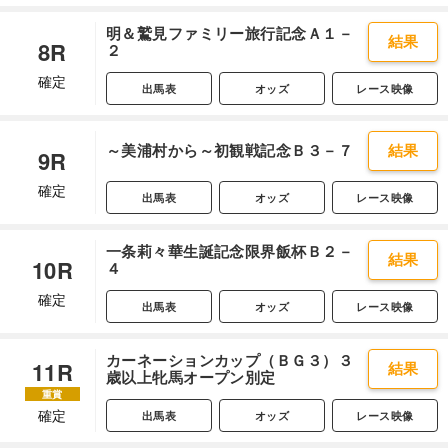
明＆鷲見ファミリー旅行記念Ａ１－
結果
8R
２
確定
出馬表
オッズ
レース映像
結果
～美浦村から～初観戦記念Ｂ３－７
9R
確定
出馬表
オッズ
レース映像
一条莉々華生誕記念限界飯杯Ｂ２－
結果
10R
４
確定
出馬表
オッズ
レース映像
カーネーションカップ（ＢＧ３）３
11R
結果
歳以上牝馬オープン別定
確定
出馬表
オッズ
レース映像