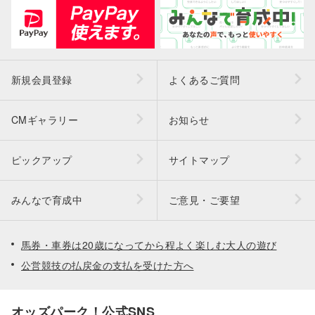
新規会員登録
よくあるご質問
CMギャラリー
お知らせ
ピックアップ
サイトマップ
みんなで育成中
ご意見・ご要望
馬券・車券は20歳になってから程よく楽しむ大人の遊び
公営競技の払戻金の支払を受けた方へ
オッズパーク！公式SNS