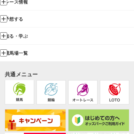
レース情報
予想する
知る・学ぶ
競馬場一覧
共通メニュー