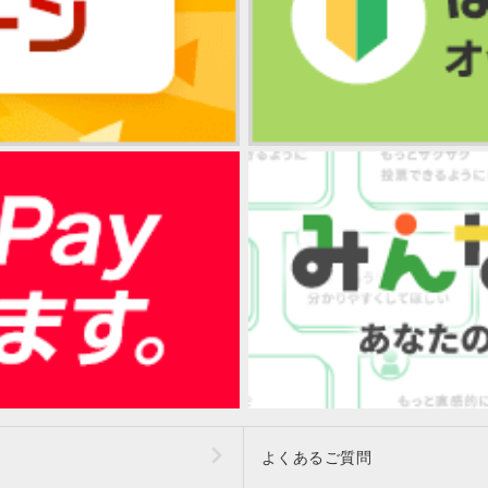
よくあるご質問