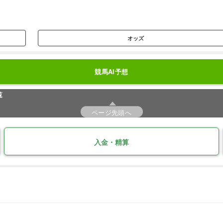
オッズ
競馬AI予想
覧
ページ先頭へ
入金・精算