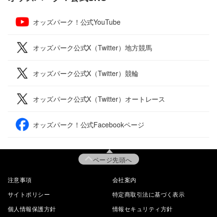
オッズパーク！公式YouTube
オッズパーク公式X（Twitter）地方競馬
オッズパーク公式X（Twitter）競輪
オッズパーク公式X（Twitter）オートレース
オッズパーク！公式Facebookページ
ページ先頭へ
注意事項
会社案内
サイトポリシー
特定商取引法に基づく表示
個人情報保護方針
情報セキュリティ方針