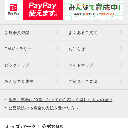
新規会員登録
よくあるご質問
CMギャラリー
お知らせ
ピックアップ
サイトマップ
みんなで育成中
ご意見・ご要望
馬券・車券は20歳になってから程よく楽しむ大人の遊び
公営競技の払戻金の支払を受けた方へ
オッズパーク！公式SNS